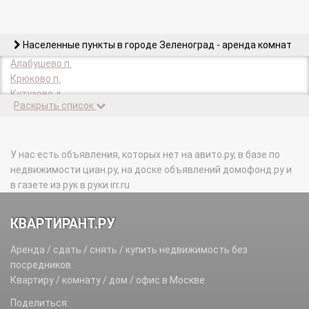
Населенные пункты в городе Зеленоград - аренда комнат
Алабушево п.
Крюково п.
Кутузово д.
Раскрыть список
Малино п.
Назарьево п.
Рожки п.
У нас есть объявления, которых нет на авито.ру, в базе по
недвижимости циан.ру, на доске объявлений домофонд.ру и
в газете из рук в руки irr.ru
КВАРТИРАНТ.РУ
Аренда / сдать / снять / купить недвижимость без
посредников.
Квартиру / комнату / дом / офис в Москве
Поделиться: