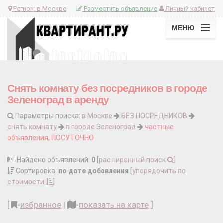
Регион:
в Москве
Разместить объявление
Личный кабинет
МЕНЮ
Снять комнату без посредников в городе
Зеленоград в аренду
Параметры поиска:
в Москве
БЕЗ ПОСРЕДНИКОВ
снять комнату
в городе Зеленоград
частные
объявления, ПОСУТОЧНО
Найдено объявлений:
0
[
расширенный поиск
]
Сортировка:
по дате добавления
[
упорядочить по
стоимости
]
[
-
избранное
|
-
показать на карте
]