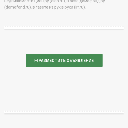
недвижимости циан.ру (cian.ru), в базе домофонд.ру
(domofond.ru), в газете из рук в руки (irr.ru).
РАЗМЕСТИТЬ ОБЪЯВЛЕНИЕ