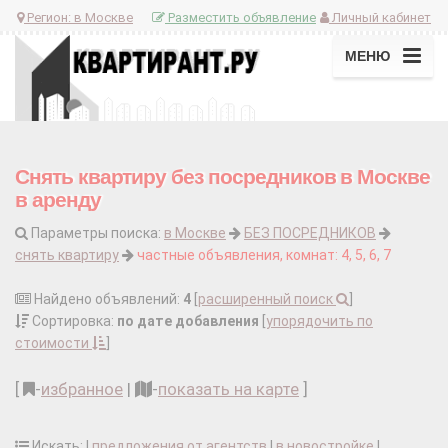
Регион:
в Москве
Разместить объявление
Личный кабинет
МЕНЮ
Снять квартиру без посредников в Москве
в аренду
Параметры поиска:
в Москве
БЕЗ ПОСРЕДНИКОВ
снять квартиру
частные объявления, комнат: 4, 5, 6, 7
Найдено объявлений:
4
[
расширенный поиск
]
Сортировка:
по дате добавления
[
упорядочить по
стоимости
]
[
-
избранное
|
-
показать на карте
]
Искать: |
предложения от агентств
|
в новостройке
|