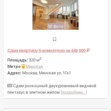
50 фото
Сдам квартиру 5-комнатную
за 449 000
2
Площадь:
320 м
Метро
Минская
Адрес:
Москва, Минская ул, 1Гк1
Сдам роскошный двухуровневый видовой
пентхаус в элитном жилом
[подробнее...]