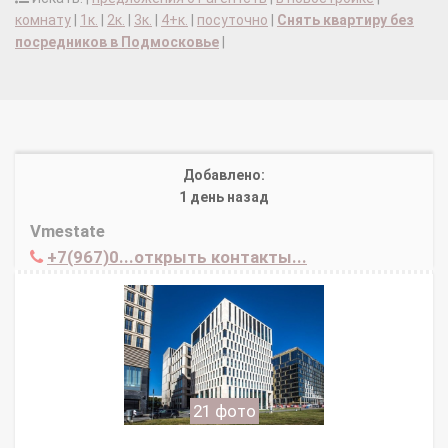
комнату
|
1к.
|
2к.
|
3к.
|
4+к.
|
посуточно
|
Снять квартиру без
посредников в Подмосковье
|
Добавлено:
1 день назад
Vmestate
+7(967)0...открыть контакты...
21 фото