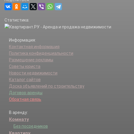
Роговское п.
Рязановское п.
Сосенское п.
Статистика:
Троицк г.
Филимонковское п.
Щаповское п.
Информация:
Щербинка г.
Контактная информация
Политика конфиденциальности
Размещение рекламы
Советы юриста
Новости недвижимости
Каталог сайтов
Доска объявлений по строительству
Договор аренды
Обратная связь
В аренду:
Комнату
Без посредников
Квартиру