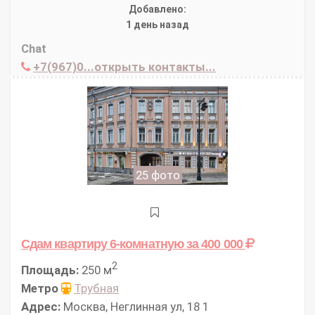
Добавлено:
1 день назад
Chat
+7(967)0...открыть контакты...
25 фото
Сдам квартиру 6-комнатную
за 400 000
2
Площадь:
250 м
Метро
Трубная
Адрес:
Москва, Неглинная ул, 18 1