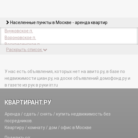
Населенные пункты в Москве - аренда квартир
Внуковское п.
Вороновское п.
Воскресенское п.
Раскрыть список
Десеновское п.
Зеленоград г.
Киевский п.
Кленовское п.
У нас есть объявления, которых нет на авито.ру, в базе по
Кокошкино п.
недвижимости циан.ру, на доске объявлений домофонд.ру и
Краснопахорское п.
в газете из рук в руки irr.ru
Марушкинское п.
Михайлово-Ярцевское п.
КВАРТИРАНТ.РУ
Московский г.
Московский п.
Аренда / сдать / снять / купить недвижимость без
Мосрентген п.
посредников.
Новофедоровское п.
Квартиру / комнату / дом / офис в Москве
Первомайское п.
Поделиться: