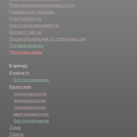
Политика конфиденциальности
Размещение рекламы
Советы юриста
Новости недвижимости
Каталог сайтов
Доска объявлений по строительству
Договор аренды
Обратная связь
В аренду:
Комнату
Без посредников
Квартиру
однокомнатную
двухкомнатную
трехкомнатную
многокомнатную
Без посредников
Дома
Офисы