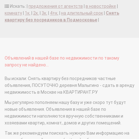
Искать: |
предложения от агентств
|
в новостройке
|
комнату
|
1к.
|
2к.
|
3к.
|
4+к.
|
на длительный срок
|
Снять
квартиру без посредников в Подмосковье
|
Объявлений в нашей базе по недвижимости по такому
запросу не найдено...
Вы искали: Снять квартиру без посредников частные
объявления, ПОСУТОЧНО деревня Малыгино - сдать в аренду
недвижимость в Москве на КВАРТИРАНТ.РУ
Мы регулярно пополняем нашу базу и уже скоро тут будут
новые объявления. Объявления в нашей базе по
недвижимости наполняются вручную собственниками и
хозяевами квартир, комнат, домов и других помещений.
Так же рекомендуем поискать нужную Вам информацию на