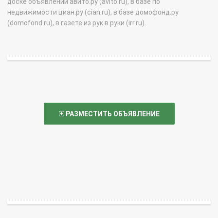
доске объявлений авито.ру (avito.ru), в базе по
недвижимости циан.ру (cian.ru), в базе домофонд.ру
(domofond.ru), в газете из рук в руки (irr.ru).
РАЗМЕСТИТЬ ОБЪЯВЛЕНИЕ