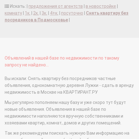
Искать: |
предложения от агентств
|
в новостройке
|
комнату
|
1к.
|
2к.
|
3к.
|
4+к.
|
посуточно
|
Снять квартиру без
посредников в Подмосковье
|
Объявлений в нашей базе по недвижимости по такому
запросу не найдено...
Вы искали: Снять квартиру без посредников частные
объявления, однокомнатную деревня Лужки - сдать в аренду
недвижимость в Москве на КВАРТИРАНТ.РУ
Мы регулярно пополняем нашу базу и уже скоро тут будут
новые объявления. Объявления в нашей базе по
недвижимости наполняются вручную собственниками и
хозяевами квартир, комнат, домов и других помещений.
Так же рекомендуем поискать нужную Вам информацию на