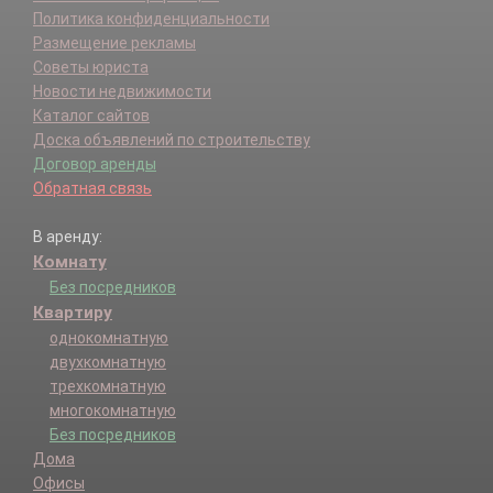
Политика конфиденциальности
Размещение рекламы
Советы юриста
Новости недвижимости
Каталог сайтов
Доска объявлений по строительству
Договор аренды
Обратная связь
В аренду:
Комнату
Без посредников
Квартиру
однокомнатную
двухкомнатную
трехкомнатную
многокомнатную
Без посредников
Дома
Офисы