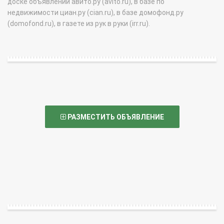
доске объявлений авито.ру (avito.ru), в базе по
недвижимости циан.ру (cian.ru), в базе домофонд.ру
(domofond.ru), в газете из рук в руки (irr.ru).
РАЗМЕСТИТЬ ОБЪЯВЛЕНИЕ