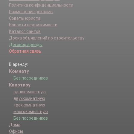
Политика конфиденциальности
Размещение рекламы
Советы юриста
Новости недвижимости
Каталог сайтов
Доска объявлений по строительству
Договор аренды
Обратная связь
В аренду:
Комнату
Без посредников
Квартиру
однокомнатную
двухкомнатную
трехкомнатную
многокомнатную
Без посредников
Дома
Офисы