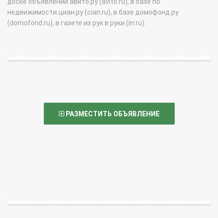
доске объявлений авито.ру (avito.ru), в базе по
недвижимости циан.ру (cian.ru), в базе домофонд.ру
(domofond.ru), в газете из рук в руки (irr.ru).
РАЗМЕСТИТЬ ОБЪЯВЛЕНИЕ