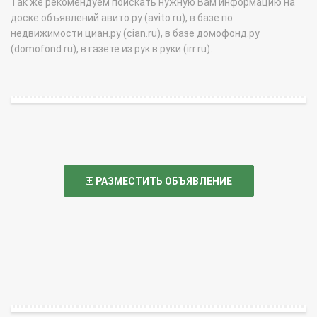
Так же рекомендуем поискать нужную Вам информацию на
доске объявлений авито.ру (avito.ru), в базе по
недвижимости циан.ру (cian.ru), в базе домофонд.ру
(domofond.ru), в газете из рук в руки (irr.ru).
РАЗМЕСТИТЬ ОБЪЯВЛЕНИЕ