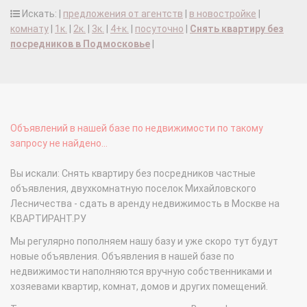
Искать: |
предложения от агентств
|
в новостройке
|
комнату
|
1к.
|
2к.
|
3к.
|
4+к.
|
посуточно
|
Снять квартиру без
посредников в Подмосковье
|
Объявлений в нашей базе по недвижимости по такому
запросу не найдено...
Вы искали: Снять квартиру без посредников частные
объявления, двухкомнатную поселок Михайловского
Лесничества - сдать в аренду недвижимость в Москве на
КВАРТИРАНТ.РУ
Мы регулярно пополняем нашу базу и уже скоро тут будут
новые объявления. Объявления в нашей базе по
недвижимости наполняются вручную собственниками и
хозяевами квартир, комнат, домов и других помещений.