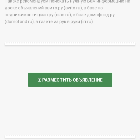
Так же рекомендуем поискать нужную Вам информацию на
доске объявлений авито.ру (avito.ru), в базе по
недвижимости циан.ру (cian.ru), в базе домофонд.ру
(domofond.ru), в газете из рук в руки (irr.ru).
РАЗМЕСТИТЬ ОБЪЯВЛЕНИЕ