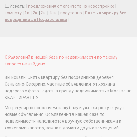
Искать: |
предложения от агентств
|
в новостройке
|
комнату
|
1к.
|
2к.
|
3к.
|
4+к.
|
посуточно
|
Снять квартиру без
посредников в Подмосковье
|
Объявлений в нашей базе по недвижимости по такому
запросу не найдено...
Вы искали: Снять квартиру без посредников деревня
Сенькино-Секерино, частные объявления, от хозяина
недорого с фото - сдать в аренду недвижимость в Москве на
КВАРТИРАНТ.РУ
Мы регулярно пополняем нашу базу и уже скоро тут будут
новые объявления. Объявления в нашей базе по
недвижимости наполняются вручную собственниками и
хозяевами квартир, комнат, домов и других помещений.