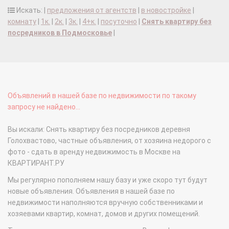
Искать: |
предложения от агентств
|
в новостройке
|
комнату
|
1к.
|
2к.
|
3к.
|
4+к.
|
посуточно
|
Снять квартиру без
посредников в Подмосковье
|
Объявлений в нашей базе по недвижимости по такому
запросу не найдено...
Вы искали: Снять квартиру без посредников деревня
Голохвастово, частные объявления, от хозяина недорого с
фото - сдать в аренду недвижимость в Москве на
КВАРТИРАНТ.РУ
Мы регулярно пополняем нашу базу и уже скоро тут будут
новые объявления. Объявления в нашей базе по
недвижимости наполняются вручную собственниками и
хозяевами квартир, комнат, домов и других помещений.