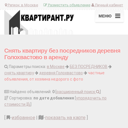
Регион:
в Москве
Разместить объявление
Личный кабинет
МЕНЮ
Снять квартиру без посредников деревня
Голохвастово в аренду
Параметры поиска:
в Москве
БЕЗ ПОСРЕДНИКОВ
снять квартиру
деревня Голохвастово
частные
объявления, от хозяина недорого с фото
Найдено объявлений:
0
[
расширенный поиск
]
Сортировка:
по дате добавления
[
упорядочить по
стоимости
]
[
-
избранное
|
-
показать на карте
]