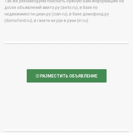
Так же рекомендуем поискать нужную Вам информацию на
доске объявлений авито.ру (avito.ru), в базе по
недвижимости циан.ру (cian.ru), в базе домофонд.ру
(domofond.ru), в газете из рук в руки (irr.ru).
РАЗМЕСТИТЬ ОБЪЯВЛЕНИЕ