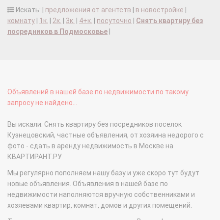
Искать: |
предложения от агентств
|
в новостройке
|
комнату
|
1к.
|
2к.
|
3к.
|
4+к.
|
посуточно
|
Снять квартиру без
посредников в Подмосковье
|
Объявлений в нашей базе по недвижимости по такому
запросу не найдено...
Вы искали: Снять квартиру без посредников поселок
Кузнецовский, частные объявления, от хозяина недорого с
фото - сдать в аренду недвижимость в Москве на
КВАРТИРАНТ.РУ
Мы регулярно пополняем нашу базу и уже скоро тут будут
новые объявления. Объявления в нашей базе по
недвижимости наполняются вручную собственниками и
хозяевами квартир, комнат, домов и других помещений.