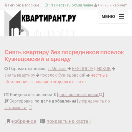
Регион:
в Москве
Разместить объявление
Личный кабинет
МЕНЮ
Снять квартиру без посредников поселок
Кузнецовский в аренду
Параметры поиска:
в Москве
БЕЗ ПОСРЕДНИКОВ
снять квартиру
поселок Кузнецовский
частные
объявления, от хозяина недорого с фото
Найдено объявлений:
0
[
расширенный поиск
]
Сортировка:
по дате добавления
[
упорядочить по
стоимости
]
[
-
избранное
|
-
показать на карте
]