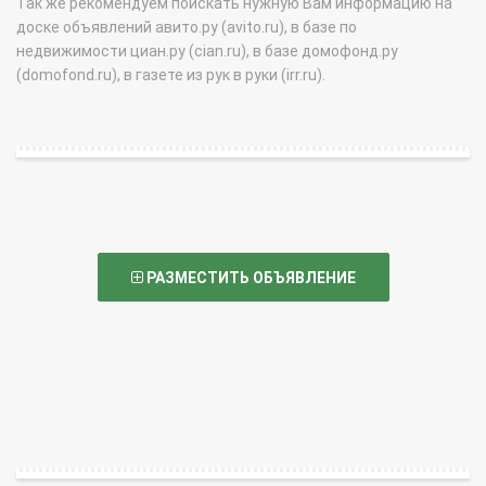
Так же рекомендуем поискать нужную Вам информацию на
доске объявлений авито.ру (avito.ru), в базе по
недвижимости циан.ру (cian.ru), в базе домофонд.ру
(domofond.ru), в газете из рук в руки (irr.ru).
РАЗМЕСТИТЬ ОБЪЯВЛЕНИЕ