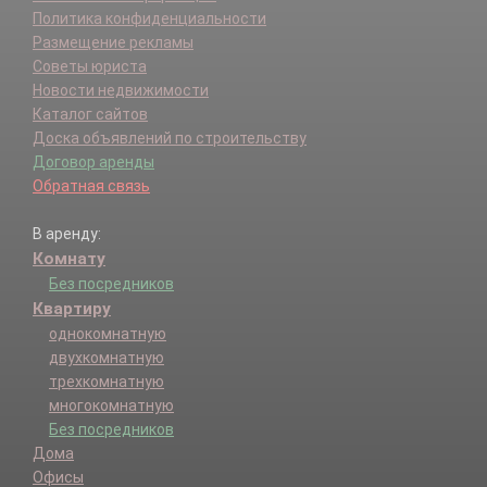
Политика конфиденциальности
Размещение рекламы
Советы юриста
Новости недвижимости
Каталог сайтов
Доска объявлений по строительству
Договор аренды
Обратная связь
В аренду:
Комнату
Без посредников
Квартиру
однокомнатную
двухкомнатную
трехкомнатную
многокомнатную
Без посредников
Дома
Офисы