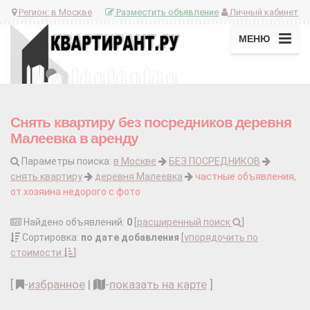
Регион:
в Москве
Разместить объявление
Личный кабинет
МЕНЮ
Снять квартиру без посредников деревня
Малеевка в аренду
Параметры поиска:
в Москве
БЕЗ ПОСРЕДНИКОВ
снять квартиру
деревня Малеевка
частные объявления,
от хозяина недорого с фото
Найдено объявлений:
0
[
расширенный поиск
]
Сортировка:
по дате добавления
[
упорядочить по
стоимости
]
[
-
избранное
|
-
показать на карте
]