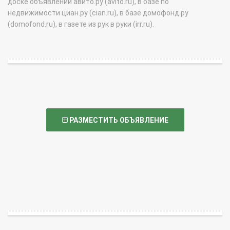
доске объявлений авито.ру (avito.ru), в базе по
недвижимости циан.ру (cian.ru), в базе домофонд.ру
(domofond.ru), в газете из рук в руки (irr.ru).
РАЗМЕСТИТЬ ОБЪЯВЛЕНИЕ