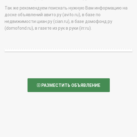
Так же рекомендуем поискать нужную Вам информацию на
доске объявлений авито.ру (avito.ru), в базе по
недвижимости циан.ру (cian.ru), в базе домофонд.ру
(domofond.ru), в газете из рук в руки (irr.ru).
РАЗМЕСТИТЬ ОБЪЯВЛЕНИЕ