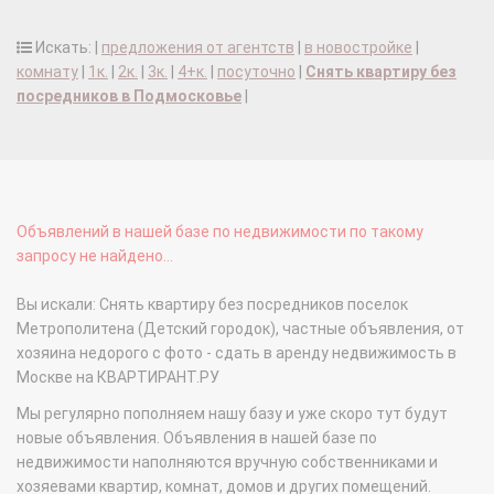
Искать: |
предложения от агентств
|
в новостройке
|
комнату
|
1к.
|
2к.
|
3к.
|
4+к.
|
посуточно
|
Снять квартиру без
посредников в Подмосковье
|
Объявлений в нашей базе по недвижимости по такому
запросу не найдено...
Вы искали: Снять квартиру без посредников поселок
Метрополитена (Детский городок), частные объявления, от
хозяина недорого с фото - сдать в аренду недвижимость в
Москве на КВАРТИРАНТ.РУ
Мы регулярно пополняем нашу базу и уже скоро тут будут
новые объявления. Объявления в нашей базе по
недвижимости наполняются вручную собственниками и
хозяевами квартир, комнат, домов и других помещений.