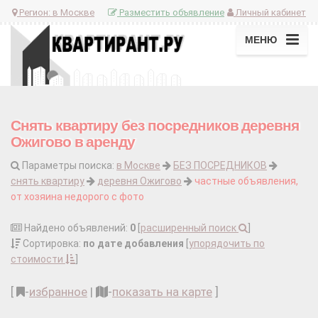
Регион:
в Москве
Разместить объявление
Личный кабинет
МЕНЮ
Снять квартиру без посредников деревня
Ожигово в аренду
Параметры поиска:
в Москве
БЕЗ ПОСРЕДНИКОВ
снять квартиру
деревня Ожигово
частные объявления,
от хозяина недорого с фото
Найдено объявлений:
0
[
расширенный поиск
]
Сортировка:
по дате добавления
[
упорядочить по
стоимости
]
[
-
избранное
|
-
показать на карте
]