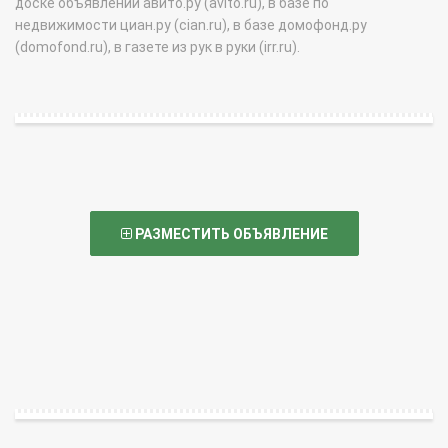
доске объявлений авито.ру (avito.ru), в базе по
недвижимости циан.ру (cian.ru), в базе домофонд.ру
(domofond.ru), в газете из рук в руки (irr.ru).
РАЗМЕСТИТЬ ОБЪЯВЛЕНИЕ