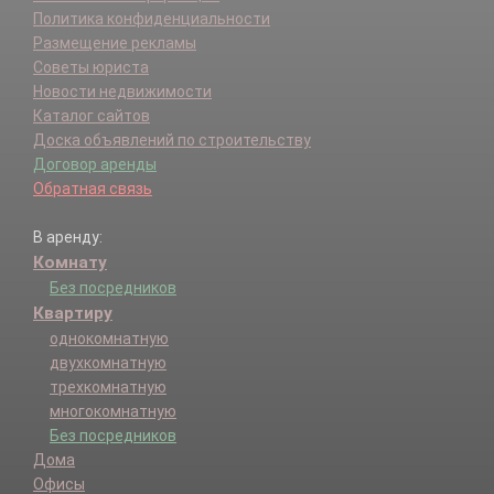
Политика конфиденциальности
Размещение рекламы
Советы юриста
Новости недвижимости
Каталог сайтов
Доска объявлений по строительству
Договор аренды
Обратная связь
В аренду:
Комнату
Без посредников
Квартиру
однокомнатную
двухкомнатную
трехкомнатную
многокомнатную
Без посредников
Дома
Офисы