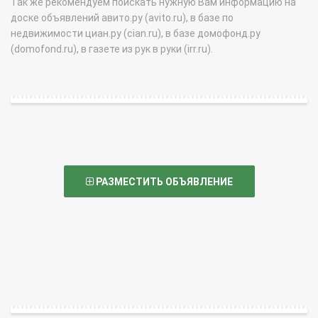
Так же рекомендуем поискать нужную Вам информацию на
доске объявлений авито.ру (avito.ru), в базе по
недвижимости циан.ру (cian.ru), в базе домофонд.ру
(domofond.ru), в газете из рук в руки (irr.ru).
РАЗМЕСТИТЬ ОБЪЯВЛЕНИЕ