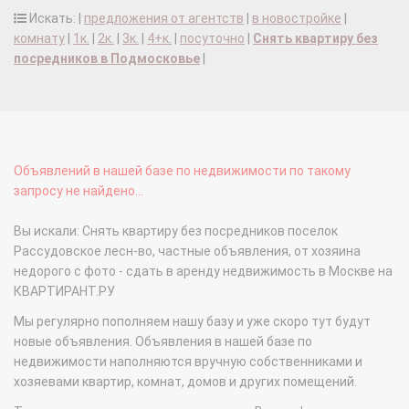
Искать: |
предложения от агентств
|
в новостройке
|
комнату
|
1к.
|
2к.
|
3к.
|
4+к.
|
посуточно
|
Снять квартиру без
посредников в Подмосковье
|
Объявлений в нашей базе по недвижимости по такому
запросу не найдено...
Вы искали: Снять квартиру без посредников поселок
Рассудовское лесн-во, частные объявления, от хозяина
недорого с фото - сдать в аренду недвижимость в Москве на
КВАРТИРАНТ.РУ
Мы регулярно пополняем нашу базу и уже скоро тут будут
новые объявления. Объявления в нашей базе по
недвижимости наполняются вручную собственниками и
хозяевами квартир, комнат, домов и других помещений.