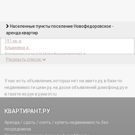
Населенные пункты поселение Новофедоровское -
аренда квартир
191 кв-л.
Алымовка д.
Архангельское (сп Новофедоровское) д.
Раскрыть список
Белоусово д.
Голохвастово д.
Долгино д.
Зверево д.
У нас есть объявления, которых нет на авито.ру, в базе по
Зосимова Пустынь п.
недвижимости циан.ру, на доске объявлений домофонд.ру и
Игнатово д.
в газете из рук в руки irr.ru
Капустинка п.
Круги п.
КВАРТИРАНТ.РУ
Кузнецово д.
Кузнецовский п.
Аренда / сдать / снять / купить недвижимость без
Лукино д.
посредников.
Малеевка д.