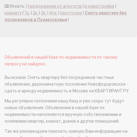
Искать: |
предложения от агентств
|
в новостройке
|
комнату
|
1к.
|
2к.
|
3к.
|
4+к.
|
посуточно
|
Снять квартиру без
посредников в Подмосковье
|
Объявлений в нашей базе по недвижимости по такому
запросу не найдено...
Вы искали: Снять квартиру без посредников частные
объявления, двухкомнатную поселение Новофедоровское -
сдать в аренду недвижимость в Москве на КВАРТИРАНТ.РУ
Мы регулярно пополняем нашу базу и уже скоро тут будут
новые объявления. Объявления в нашей базе по
недвижимости наполняются вручную собственниками и
хозяевами квартир, комнат, домов и других помещений.
Так же рекомендуем поискать нужную Вам информацию на