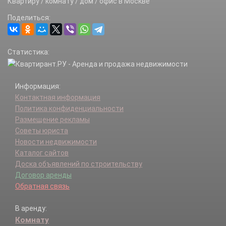
Квартиру / комнату / дом / офис в Москве
Метрополитена (Детский городок) п.
Поделиться:
Новиково д.
Ожигово д.
Пахорка д.
Статистика:
Рассудово п.
Рассудово д.
Рассудовское лесн-во п.
Информация:
Руднево д.
Контактная информация
Талызина х.
Политика конфиденциальности
Тимуровец ДГ п.
Размещение рекламы
Федоровское д.
Советы юриста
Хмырово д.
Новости недвижимости
Хутора Гуляевы х.
Каталог сайтов
Юрьево д.
Доска объявлений по строительству
Яковлевское д.
Договор аренды
Обратная связь
В аренду:
Комнату