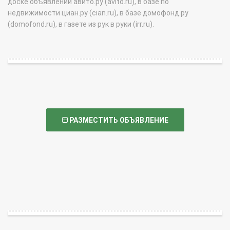
доске объявлений авито.ру (avito.ru), в базе по
недвижимости циан.ру (cian.ru), в базе домофонд.ру
(domofond.ru), в газете из рук в руки (irr.ru).
РАЗМЕСТИТЬ ОБЪЯВЛЕНИЕ