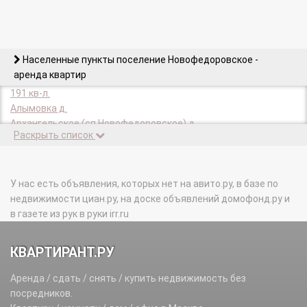
Населенные пункты поселение Новофедоровское -
аренда квартир
191 кв-л.
Алымовка д.
Архангельское (сп Новофедоровское) д.
Раскрыть список
Белоусово д.
Голохвастово д.
Долгино д.
Зверево д.
У нас есть объявления, которых нет на авито.ру, в базе по
Зосимова Пустынь п.
недвижимости циан.ру, на доске объявлений домофонд.ру и
Игнатово д.
в газете из рук в руки irr.ru
Капустинка п.
Круги п.
КВАРТИРАНТ.РУ
Кузнецово д.
Кузнецовский п.
Аренда / сдать / снять / купить недвижимость без
Лукино д.
посредников.
Малеевка д.