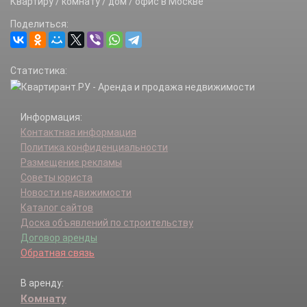
Квартиру / комнату / дом / офис в Москве
Метрополитена (Детский городок) п.
Поделиться:
Новиково д.
Ожигово д.
Пахорка д.
Статистика:
Рассудово п.
Рассудово д.
Рассудовское лесн-во п.
Информация:
Руднево д.
Контактная информация
Талызина х.
Политика конфиденциальности
Тимуровец ДГ п.
Размещение рекламы
Федоровское д.
Советы юриста
Хмырово д.
Новости недвижимости
Хутора Гуляевы х.
Каталог сайтов
Юрьево д.
Доска объявлений по строительству
Яковлевское д.
Договор аренды
Обратная связь
В аренду:
Комнату