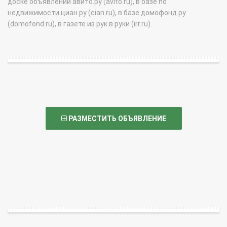
доске объявлений авито.ру (avito.ru), в базе по
недвижимости циан.ру (cian.ru), в базе домофонд.ру
(domofond.ru), в газете из рук в руки (irr.ru).
РАЗМЕСТИТЬ ОБЪЯВЛЕНИЕ