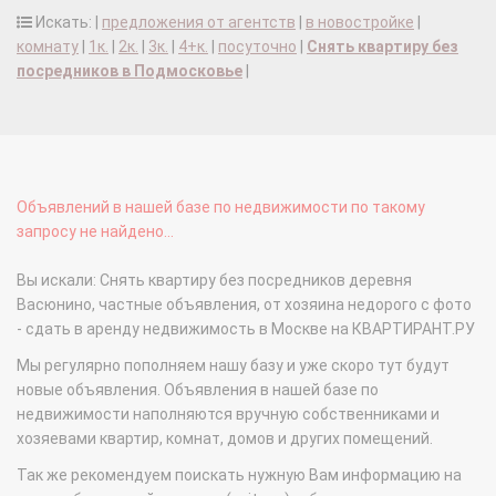
Искать: |
предложения от агентств
|
в новостройке
|
комнату
|
1к.
|
2к.
|
3к.
|
4+к.
|
посуточно
|
Снять квартиру без
посредников в Подмосковье
|
Объявлений в нашей базе по недвижимости по такому
запросу не найдено...
Вы искали: Снять квартиру без посредников деревня
Васюнино, частные объявления, от хозяина недорого с фото
- сдать в аренду недвижимость в Москве на КВАРТИРАНТ.РУ
Мы регулярно пополняем нашу базу и уже скоро тут будут
новые объявления. Объявления в нашей базе по
недвижимости наполняются вручную собственниками и
хозяевами квартир, комнат, домов и других помещений.
Так же рекомендуем поискать нужную Вам информацию на