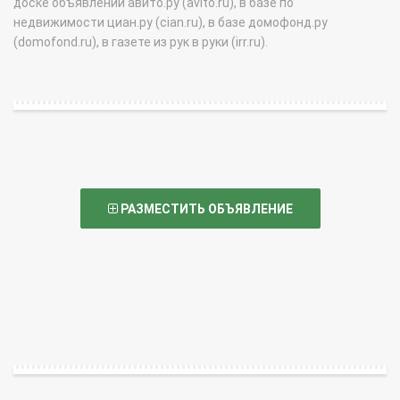
доске объявлений авито.ру (avito.ru), в базе по
недвижимости циан.ру (cian.ru), в базе домофонд.ру
(domofond.ru), в газете из рук в руки (irr.ru).
РАЗМЕСТИТЬ ОБЪЯВЛЕНИЕ