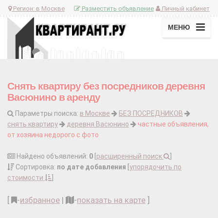
Регион:
в Москве
Разместить объявление
Личный кабинет
МЕНЮ
Снять квартиру без посредников деревня
Васюнино в аренду
Параметры поиска:
в Москве
БЕЗ ПОСРЕДНИКОВ
снять квартиру
деревня Васюнино
частные объявления,
от хозяина недорого с фото
Найдено объявлений:
0
[
расширенный поиск
]
Сортировка:
по дате добавления
[
упорядочить по
стоимости
]
[
-
избранное
|
-
показать на карте
]