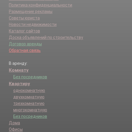
Политика конфиденциальности
Размещение рекламы
Советы юриста
Новости недвижимости
Каталог сайтов
Доска объявлений по строительству
Договор аренды
Обратная связь
В аренду:
Комнату
Без посредников
Квартиру
однокомнатную
двухкомнатную
трехкомнатную
многокомнатную
Без посредников
Дома
Офисы