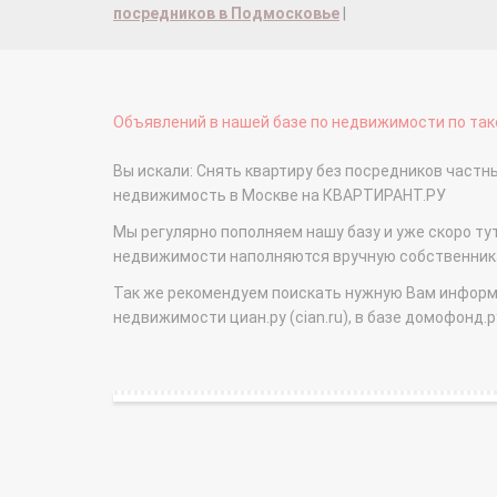
посредников в Подмосковье
|
Объявлений в нашей базе по недвижимости по тако
Вы искали: Снять квартиру без посредников частн
недвижимость в Москве на КВАРТИРАНТ.РУ
Мы регулярно пополняем нашу базу и уже скоро ту
недвижимости наполняются вручную собственникам
Так же рекомендуем поискать нужную Вам информаци
недвижимости циан.ру (cian.ru), в базе домофонд.ру (