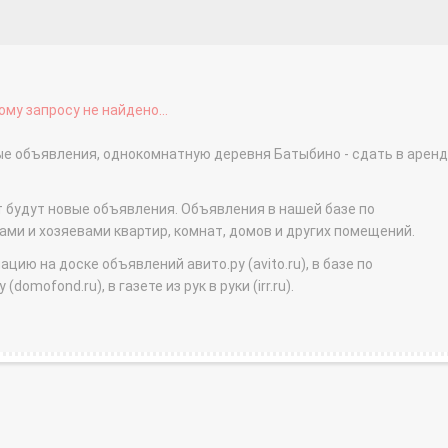
му запросу не найдено...
ые объявления, однокомнатную деревня Батыбино - сдать в аренд
т будут новые объявления. Объявления в нашей базе по
и и хозяевами квартир, комнат, домов и других помещений.
ю на доске объявлений авито.ру (avito.ru), в базе по
domofond.ru), в газете из рук в руки (irr.ru).