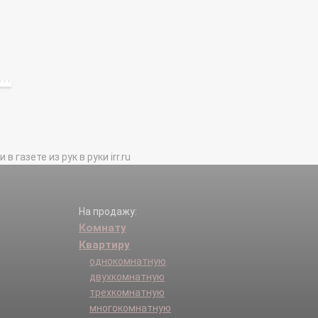
газете из рук в руки irr.ru
На продажу:
Комнату
Квартиру
однокомнатную
двухкомнатную
трехкомнатную
многокомнатную