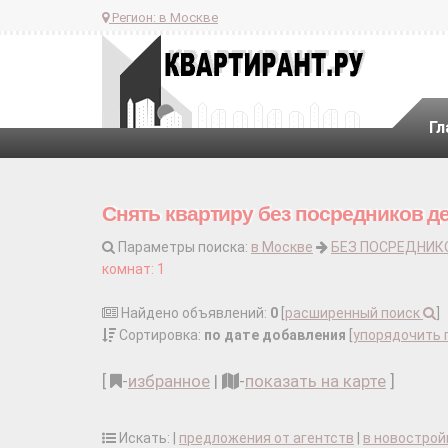
Регион:
в Москве
Гл
Снять квартиру без посредников д
Параметры поиска:
в Москве
БЕЗ ПОСРЕДНИК
комнат: 1
Найдено объявлений:
0
[
расширенный поиск
]
Сортировка:
по дате добавления
[
упорядочить 
[
-
избранное
|
-
показать на карте
]
Искать: |
предложения от агентств
|
в новострой