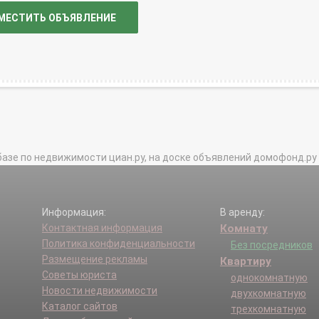
МЕСТИТЬ ОБЪЯВЛЕНИЕ
базе по недвижимости циан.ру, на доске объявлений домофонд.ру и в 
Информация:
В аренду:
Контактная информация
Комнату
Политика конфиденциальности
Без посредников
Размещение рекламы
Квартиру
Советы юриста
однокомнатную
Новости недвижимости
двухкомнатную
Каталог сайтов
трехкомнатную