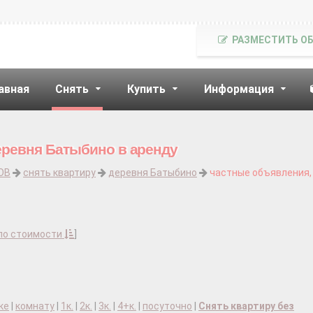
РАЗМЕСТИТЬ О
авная
Снять
Купить
Информация
еревня Батыбино в аренду
ОВ
снять квартиру
деревня Батыбино
частные объявления,
по стоимости
]
ке
|
комнату
|
1к.
|
2к.
|
3к.
|
4+к.
|
посуточно
|
Снять квартиру без