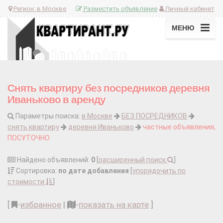
Регион:
в Москве
Разместить объявление
Личный кабинет
МЕНЮ
Снять квартиру без посредников деревня
Иваньково в аренду
Параметры поиска:
в Москве
БЕЗ ПОСРЕДНИКОВ
снять квартиру
деревня Иваньково
частные объявления,
ПОСУТОЧНО
Найдено объявлений:
0
[
расширенный поиск
]
Сортировка:
по дате добавления
[
упорядочить по
стоимости
]
[
-
избранное
|
-
показать на карте
]