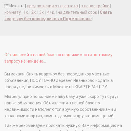
Искать: |
предложения от агентств
|
в новостройке
|
комнату
|
1к.
|
2к.
|
3к.
|
4+к.
|
на длительный срок
|
Снять
квартиру без посредников в Подмосковье
|
Объявлений в нашей базе по недвижимости по такому
запросу не найдено...
Вы искали: Снять квартиру без посредников частные
объявления, ПОСУТОЧНО деревня Иваньково - сдать в
аренду недвижимость в Москве на КВАРТИРАНТ.РУ
Мы регулярно пополняем нашу базу и уже скоро тут будут
новые объявления. Объявления в нашей базе по
недвижимости наполняются вручную собственниками и
хозяевами квартир, комнат, домов и других помещений.
Так же рекомендуем поискать нужную Вам информацию на