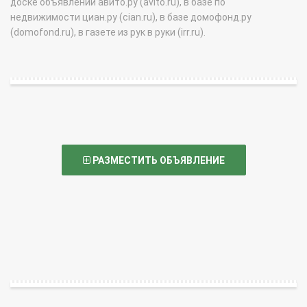
доске объявлений авито.ру (avito.ru), в базе по
недвижимости циан.ру (cian.ru), в базе домофонд.ру
(domofond.ru), в газете из рук в руки (irr.ru).
РАЗМЕСТИТЬ ОБЪЯВЛЕНИЕ