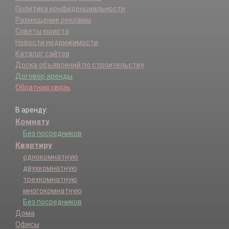
Политика конфиденциальности
Размещение рекламы
Советы юриста
Новости недвижимости
Каталог сайтов
Доска объявлений по строительству
Договор аренды
Обратная связь
В аренду:
Комнату
Без посредников
Квартиру
однокомнатную
двухкомнатную
трехкомнатную
многокомнатную
Без посредников
Дома
Офисы