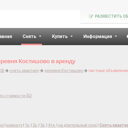
РАЗМЕСТИТЬ О
авная
Снять
Купить
Информация
еревня Костишово в аренду
ОВ
снять квартиру
деревня Костишово
частные объявления
по стоимости
]
ке
|
комнату
|
1к.
|
2к.
|
3к.
|
4+к.
|
на длительный срок
|
Снять кварти