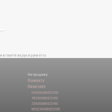
газете из рук в руки irr.ru
На продажу:
Комнату
Квартиру
однокомнатную
двухкомнатную
трехкомнатную
многокомнатную