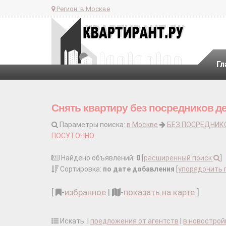
Регион:
в Москве
Гл
Снять квартиру без посредников д
Параметры поиска:
в Москве
БЕЗ ПОСРЕДНИК
ПОСУТОЧНО
Найдено объявлений:
0
[
расширенный поиск
]
Сортировка:
по дате добавления
[
упорядочить 
[
-
избранное
|
-
показать на карте
]
Искать: |
предложения от агентств
|
в новострой