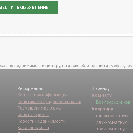
МЕСТИТЬ ОБЪЯВЛЕНИЕ
базе по недвижимости циан.ру, на доске объявлений домофонд.ру и в 
Информация:
В аренду:
Контактная информация
Комнату
Политика конфиденциальности
Без посредников
Размещение рекламы
Квартиру
Советы юриста
однокомнатную
Новости недвижимости
двухкомнатную
Каталог сайтов
трехкомнатную