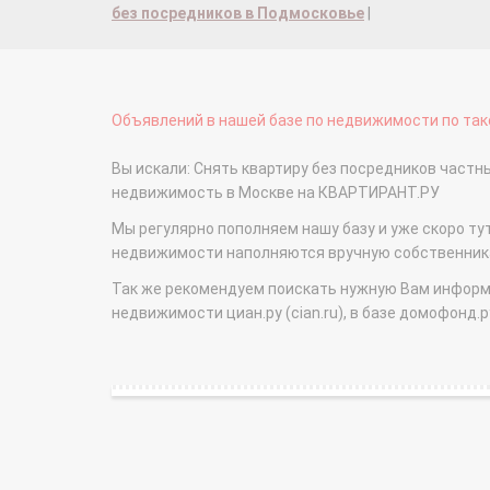
без посредников в Подмосковье
|
Объявлений в нашей базе по недвижимости по тако
Вы искали: Снять квартиру без посредников част
недвижимость в Москве на КВАРТИРАНТ.РУ
Мы регулярно пополняем нашу базу и уже скоро ту
недвижимости наполняются вручную собственникам
Так же рекомендуем поискать нужную Вам информаци
недвижимости циан.ру (cian.ru), в базе домофонд.ру (