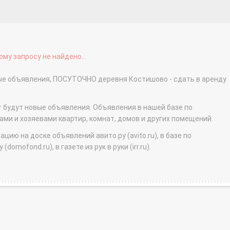
му запросу не найдено...
ные объявления, ПОСУТОЧНО деревня Костишово - сдать в аренду
т будут новые объявления. Объявления в нашей базе по
и и хозяевами квартир, комнат, домов и других помещений.
ю на доске объявлений авито.ру (avito.ru), в базе по
domofond.ru), в газете из рук в руки (irr.ru).