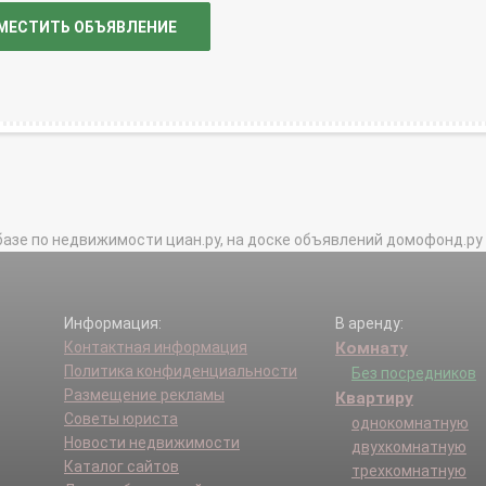
МЕСТИТЬ ОБЪЯВЛЕНИЕ
базе по недвижимости циан.ру, на доске объявлений домофонд.ру и в 
Информация:
В аренду:
Контактная информация
Комнату
Политика конфиденциальности
Без посредников
Размещение рекламы
Квартиру
Советы юриста
однокомнатную
Новости недвижимости
двухкомнатную
Каталог сайтов
трехкомнатную