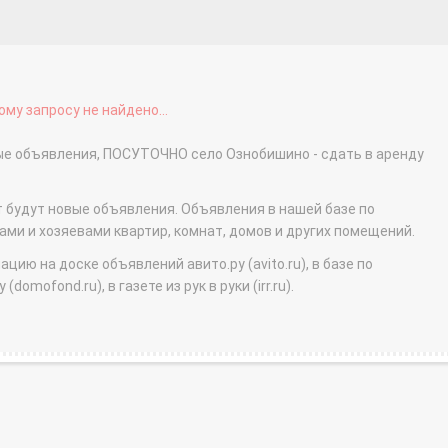
му запросу не найдено...
ные объявления, ПОСУТОЧНО село Ознобишино - сдать в аренду
т будут новые объявления. Объявления в нашей базе по
и и хозяевами квартир, комнат, домов и других помещений.
ю на доске объявлений авито.ру (avito.ru), в базе по
domofond.ru), в газете из рук в руки (irr.ru).