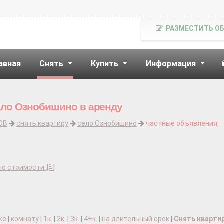
РАЗМЕСТИТЬ О
авная
Снять
Купить
Информация
ело Ознобишино в аренду
ОВ
снять квартиру
село Ознобишино
частные объявления,
по стоимости
]
ке
|
комнату
|
1к.
|
2к.
|
3к.
|
4+к.
|
на длительный срок
|
Снять кварти