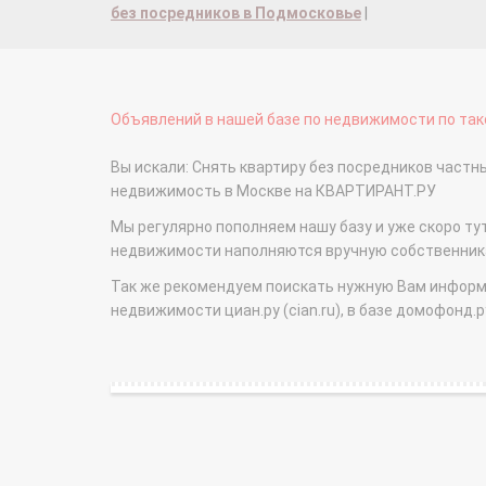
без посредников в Подмосковье
|
Объявлений в нашей базе по недвижимости по тако
Вы искали: Снять квартиру без посредников част
недвижимость в Москве на КВАРТИРАНТ.РУ
Мы регулярно пополняем нашу базу и уже скоро ту
недвижимости наполняются вручную собственникам
Так же рекомендуем поискать нужную Вам информаци
недвижимости циан.ру (cian.ru), в базе домофонд.ру (