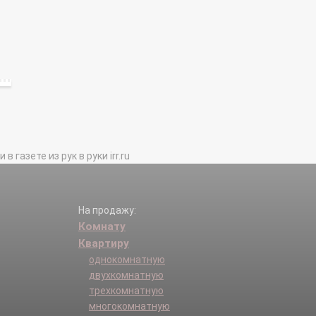
газете из рук в руки irr.ru
На продажу:
Комнату
Квартиру
однокомнатную
двухкомнатную
трехкомнатную
многокомнатную