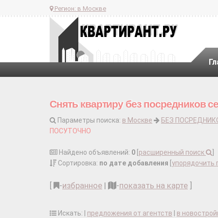
Регион:
в Москве
Гл
Снять квартиру без посредников с
Параметры поиска:
в Москве
БЕЗ ПОСРЕДНИК
ПОСУТОЧНО
Найдено объявлений:
0
[
расширенный поиск
]
Сортировка:
по дате добавления
[
упорядочить 
[
-
избранное
|
-
показать на карте
]
Искать: |
предложения от агентств
|
в новострой