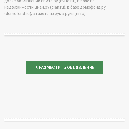
доске объявлений авито.ру (avito.ru), в базе по
недвижимости циан.ру (cian.ru), в базе домофонд.ру
(domofond.ru), в газете из рук в руки (irr.ru).
РАЗМЕСТИТЬ ОБЪЯВЛЕНИЕ