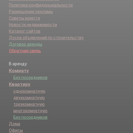
Политика конфиденциальности
Размещение рекламы
Советы юриста
Новости недвижимости
Каталог сайтов
Доска объявлений по строительству
Договор аренды
Обратная связь
В аренду:
Комнату
Без посредников
Квартиру
однокомнатную
двухкомнатную
трехкомнатную
многокомнатную
Без посредников
Дома
Офисы