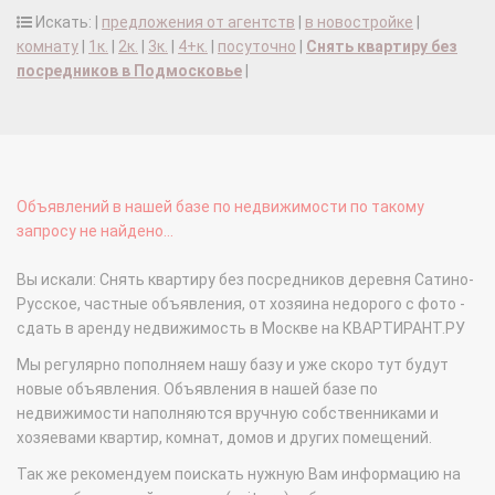
Искать: |
предложения от агентств
|
в новостройке
|
комнату
|
1к.
|
2к.
|
3к.
|
4+к.
|
посуточно
|
Снять квартиру без
посредников в Подмосковье
|
Объявлений в нашей базе по недвижимости по такому
запросу не найдено...
Вы искали: Снять квартиру без посредников деревня Сатино-
Русское, частные объявления, от хозяина недорого с фото -
сдать в аренду недвижимость в Москве на КВАРТИРАНТ.РУ
Мы регулярно пополняем нашу базу и уже скоро тут будут
новые объявления. Объявления в нашей базе по
недвижимости наполняются вручную собственниками и
хозяевами квартир, комнат, домов и других помещений.
Так же рекомендуем поискать нужную Вам информацию на