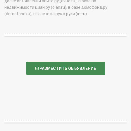
доске объявлений авито.ру (avito.ru), в базе по
недвижимости циан.ру (cian.ru), в базе домофонд.ру
(domofond.ru), в газете из рук в руки (irr.ru).
РАЗМЕСТИТЬ ОБЪЯВЛЕНИЕ