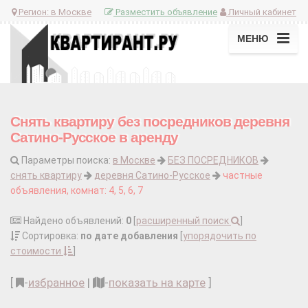
Регион:
в Москве
Разместить объявление
Личный кабинет
МЕНЮ
Снять квартиру без посредников деревня
Сатино-Русское в аренду
Параметры поиска:
в Москве
БЕЗ ПОСРЕДНИКОВ
снять квартиру
деревня Сатино-Русское
частные
объявления, комнат: 4, 5, 6, 7
Найдено объявлений:
0
[
расширенный поиск
]
Сортировка:
по дате добавления
[
упорядочить по
стоимости
]
[
-
избранное
|
-
показать на карте
]