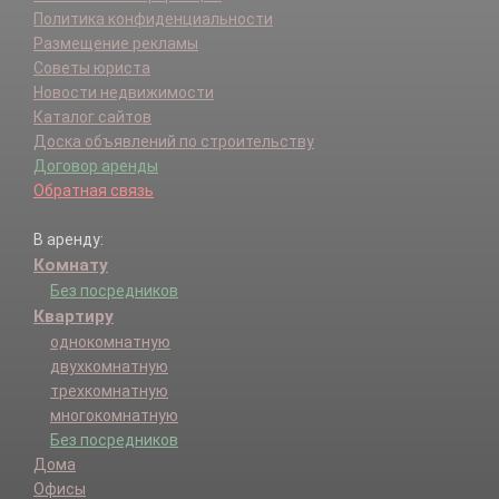
Политика конфиденциальности
Размещение рекламы
Советы юриста
Новости недвижимости
Каталог сайтов
Доска объявлений по строительству
Договор аренды
Обратная связь
В аренду:
Комнату
Без посредников
Квартиру
однокомнатную
двухкомнатную
трехкомнатную
многокомнатную
Без посредников
Дома
Офисы