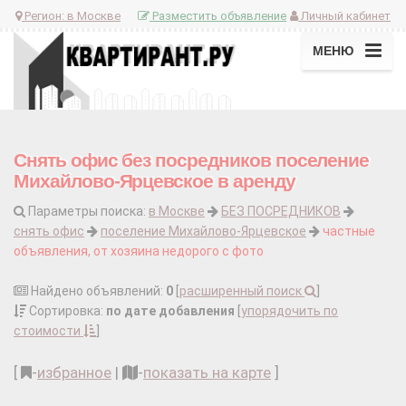
Регион:
в Москве
Разместить объявление
Личный кабинет
МЕНЮ
Снять офис без посредников поселение
Михайлово-Ярцевское в аренду
Параметры поиска:
в Москве
БЕЗ ПОСРЕДНИКОВ
снять офис
поселение Михайлово-Ярцевское
частные
объявления, от хозяина недорого с фото
Найдено объявлений:
0
[
расширенный поиск
]
Сортировка:
по дате добавления
[
упорядочить по
стоимости
]
[
-
избранное
|
-
показать на карте
]