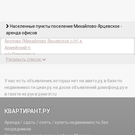
Населенные пункты поселение Михайлово-Ярцевское -
аренда офисов
Акулово (Михайлово-Ярцевское с/п) д.
Армейский п.
д/о Плесково п.
Раскрыть список
Дешино д.
Дровнино д.
Заболотье д.
Исаково д.
У нас есть объявления, которых нет на авито.ру, в базе по
Конаково д.
недвижимости циан.ру, на доске объявлений домофонд.ру и
Лужки д.
в газете из рук в руки irr.ru
Михайловского Лесничества п.
Михайловское с.
КВАРТИРАНТ.РУ
Новомихайловское д.
Пудово-Сипягино д.
Аренда / сдать / снять / купить недвижимость без
Секерино п.
посредников.
Сенькино-Секерино д.