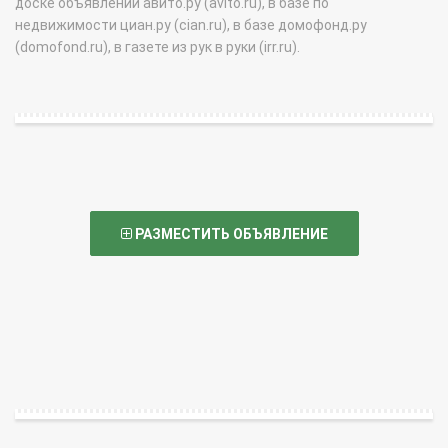
доске объявлений авито.ру (avito.ru), в базе по
недвижимости циан.ру (cian.ru), в базе домофонд.ру
(domofond.ru), в газете из рук в руки (irr.ru).
РАЗМЕСТИТЬ ОБЪЯВЛЕНИЕ