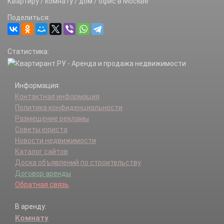
Квартиру / комнату / дом / офис в Москве
Терехово д.
Поделиться:
Шишкин Лес п.
Ярцево д.
Статистика:
Информация:
Контактная информация
Политика конфиденциальности
Размещение рекламы
Советы юриста
Новости недвижимости
Каталог сайтов
Доска объявлений по строительству
Договор аренды
Обратная связь
В аренду:
Комнату