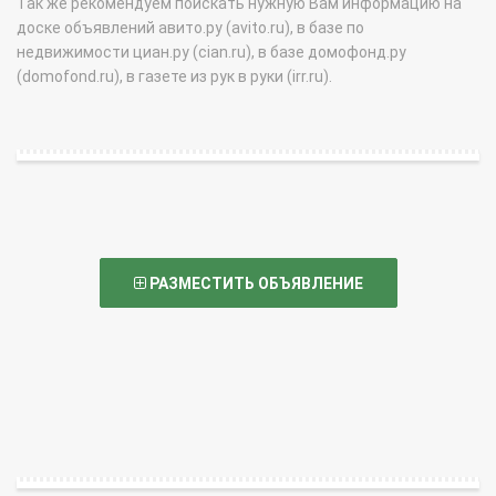
Так же рекомендуем поискать нужную Вам информацию на
доске объявлений авито.ру (avito.ru), в базе по
недвижимости циан.ру (cian.ru), в базе домофонд.ру
(domofond.ru), в газете из рук в руки (irr.ru).
РАЗМЕСТИТЬ ОБЪЯВЛЕНИЕ