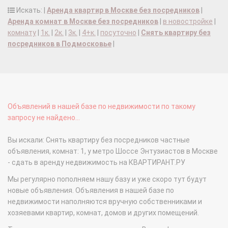
Искать: |
Аренда квартир в Москве без посредников
|
Аренда комнат в Москве без посредников
|
в новостройке
|
комнату
|
1к.
|
2к.
|
3к.
|
4+к.
|
посуточно
|
Снять квартиру без
посредников в Подмосковье
|
Объявлений в нашей базе по недвижимости по такому
запросу не найдено...
Вы искали: Снять квартиру без посредников частные
объявления, комнат: 1, у метро Шоссе Энтузиастов в Москве
- сдать в аренду недвижимость на КВАРТИРАНТ.РУ
Мы регулярно пополняем нашу базу и уже скоро тут будут
новые объявления. Объявления в нашей базе по
недвижимости наполняются вручную собственниками и
хозяевами квартир, комнат, домов и других помещений.