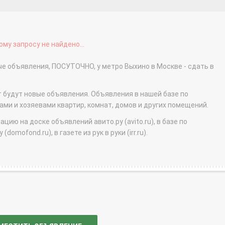
му запросу не найдено...
ые объявления, ПОСУТОЧНО, у метро Выхино в Москве - сдать в
т будут новые объявления. Объявления в нашей базе по
и и хозяевами квартир, комнат, домов и других помещений.
ю на доске объявлений авито.ру (avito.ru), в базе по
domofond.ru), в газете из рук в руки (irr.ru).