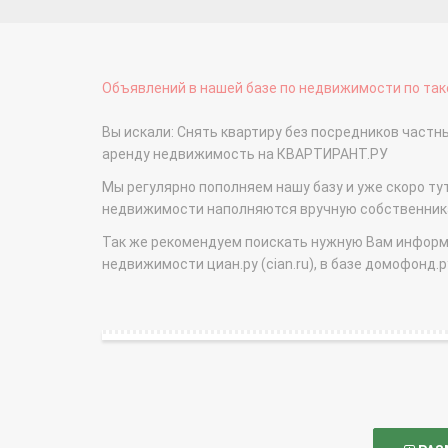
Объявлений в нашей базе по недвижимости по тако
Вы искали: Снять квартиру без посредников частн
аренду недвижимость на КВАРТИРАНТ.РУ
Мы регулярно пополняем нашу базу и уже скоро ту
недвижимости наполняются вручную собственникам
Так же рекомендуем поискать нужную Вам информаци
недвижимости циан.ру (cian.ru), в базе домофонд.ру (