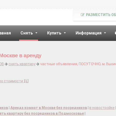
РАЗМЕСТИТЬ О
авная
Снять
Купить
Информация
 Москве в аренду
ОВ
снять квартиру
частные объявления, ПОСУТОЧНО, м. Выхи
по стоимости
]
ников
|
Аренда комнат в Москве без посредников
|
в новостройке
ять квартиру без посредников в Подмосковье
|