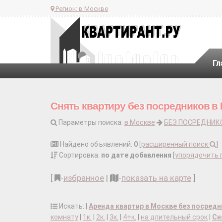
Регион:
в Москве
Гл
Снять квартиру без посредников в
Параметры поиска:
в Москве
БЕЗ ПОСРЕДНИК
Найдено объявлений:
0
[
расширенный поиск
]
Сортировка:
по дате добавления
[
упорядочить 
[
-
избранное
|
-
показать на карте
]
Искать: |
Аренда квартир в Москве без посред
комнату
|
1к.
|
2к.
|
3к.
|
4+к.
|
на длительный срок
|
Сн