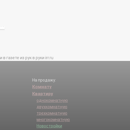
газете из рук в руки irr.ru
На продажу:
Комнату
Квартиру
однокомнатную
двухкомнатную
трехкомнатную
многокомнатную
Новостройки