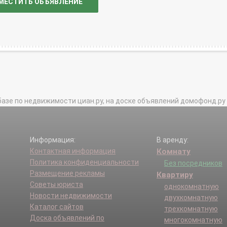
МЕСТИТЬ ОБЪЯВЛЕНИЕ
базе по недвижимости циан.ру, на доске объявлений домофонд.ру и в 
Информация:
В аренду:
Контактная информация
Комнату
Политика конфиденциальности
Без посредников
Размещение рекламы
Квартиру
Советы юриста
однокомнатную
Новости недвижимости
двухкомнатную
Каталог сайтов
трехкомнатную
Доска объявлений по
многокомнатную