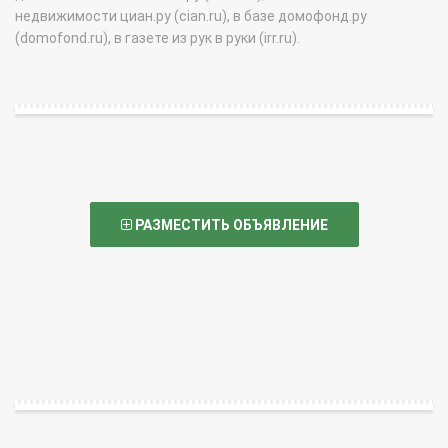
недвижимости циан.ру (cian.ru), в базе домофонд.ру
(domofond.ru), в газете из рук в руки (irr.ru).
РАЗМЕСТИТЬ ОБЪЯВЛЕНИЕ