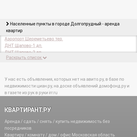
Населенные пункты в городе Долгопрудный - аренда
квартир
Аэропорт Шереметьево тер.
ДНТ Щапово-1 дп.
ДНТ Щапово-2 дп.
Раскрыть список
Павельцево мкр.
СТ Угодье-2 тер.
Хлебниково мкр.
Шереметьевский мкр.
У нас есть объявления, которых нет на авито.ру, в базе по
недвижимости циан.ру, на доске объявлений домофонд.ру и
в газете из рук в руки irr.ru
КВАРТИРАНТ.РУ
Аренда / сдать / снять / купить недвижимость без
посредников.
Квартиру / комнату / дом / офис Московская область