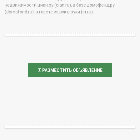
недвижимости циан.ру (cian.ru), в базе домофонд.ру
(domofond.ru), в газете из рук в руки (irr.ru).
РАЗМЕСТИТЬ ОБЪЯВЛЕНИЕ