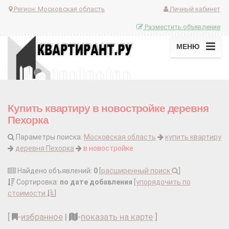
Регион:
Московская область
Личный кабинет
Разместить объявление
МЕНЮ
Купить квартиру в новостройке деревня
Пехорка
Параметры поиска:
Московская область
купить квартиру
деревня Пехорка
в новостройке
Найдено объявлений:
0
[
расширенный поиск
]
Сортировка:
по дате добавления
[
упорядочить по
стоимости
]
[
-
избранное
|
-
показать на карте
]