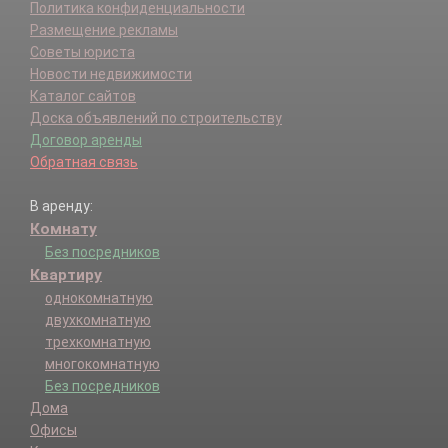
Политика конфиденциальности
Размещение рекламы
Советы юриста
Новости недвижимости
Каталог сайтов
Доска объявлений по строительству
Договор аренды
Обратная связь
В аренду:
Комнату
Без посредников
Квартиру
однокомнатную
двухкомнатную
трехкомнатную
многокомнатную
Без посредников
Дома
Офисы