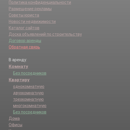
Политика конфиденциальности
Размещение рекламы
Советы юриста
Новости недвижимости
Каталог сайтов
Доска объявлений по строительству
Договор аренды
Обратная связь
В аренду:
Комнату
Без посредников
Квартиру
однокомнатную
двухкомнатную
трехкомнатную
многокомнатную
Без посредников
Дома
Офисы