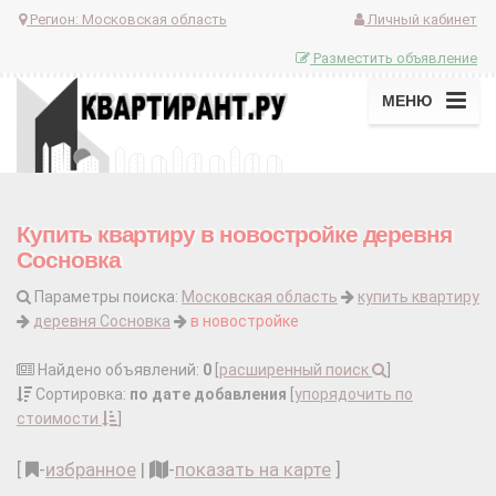
Регион:
Московская область
Личный кабинет
Разместить объявление
МЕНЮ
Купить квартиру в новостройке деревня
Сосновка
Параметры поиска:
Московская область
купить квартиру
деревня Сосновка
в новостройке
Найдено объявлений:
0
[
расширенный поиск
]
Сортировка:
по дате добавления
[
упорядочить по
стоимости
]
[
-
избранное
|
-
показать на карте
]