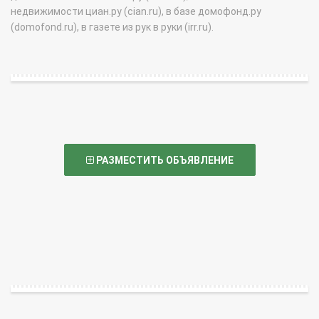
недвижимости циан.ру (cian.ru), в базе домофонд.ру
(domofond.ru), в газете из рук в руки (irr.ru).
РАЗМЕСТИТЬ ОБЪЯВЛЕНИЕ