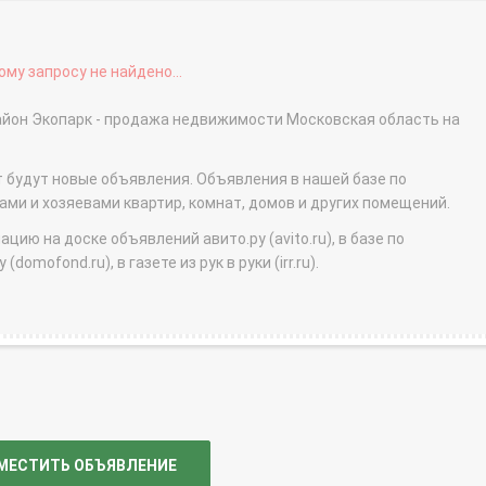
му запросу не найдено...
район Экопарк - продажа недвижимости Московская область на
т будут новые объявления. Объявления в нашей базе по
и и хозяевами квартир, комнат, домов и других помещений.
ю на доске объявлений авито.ру (avito.ru), в базе по
domofond.ru), в газете из рук в руки (irr.ru).
МЕСТИТЬ ОБЪЯВЛЕНИЕ