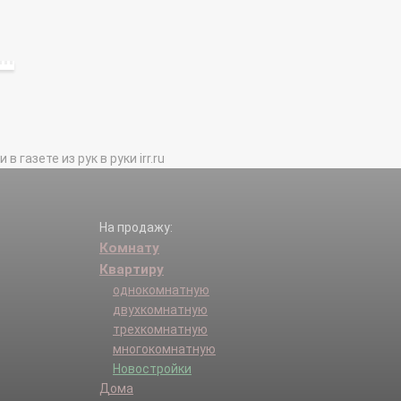
газете из рук в руки irr.ru
На продажу:
Комнату
Квартиру
однокомнатную
двухкомнатную
трехкомнатную
многокомнатную
Новостройки
Дома