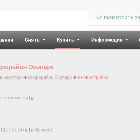
РАЗМЕСТИТЬ О
авная
Снять
Купить
Информация
крорайон Экопарк
ь квартиру
микрорайон Экопарк
в новостройке
по стоимости
]
|
2к.
|
3к.
|
4+к.
|
в Москве
|