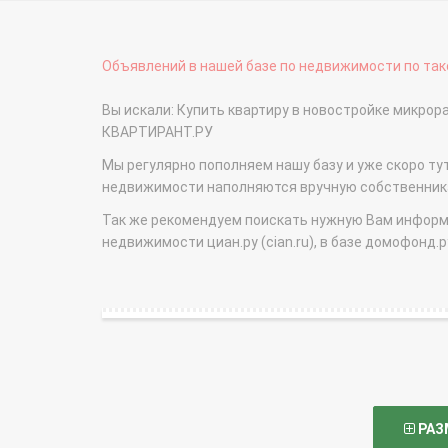
Объявлений в нашей базе по недвижимости по тако
Вы искали: Купить квартиру в новостройке микро
КВАРТИРАНТ.РУ
Мы регулярно пополняем нашу базу и уже скоро ту
недвижимости наполняются вручную собственникам
Так же рекомендуем поискать нужную Вам информаци
недвижимости циан.ру (cian.ru), в базе домофонд.ру (
РАЗ