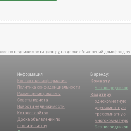
базе по недвижимости циан.ру, на доске объявлений домофонд.ру и в 
Информация:
В аренду:
Контактная информация
Комнату
Политика конфиденциальности
Без посредников
Размещение рекламы
Квартиру
Советы юриста
однокомнатную
Новости недвижимости
двухкомнатную
Каталог сайтов
трехкомнатную
Доска объявлений по
многокомнатную
строительству
Без посредников