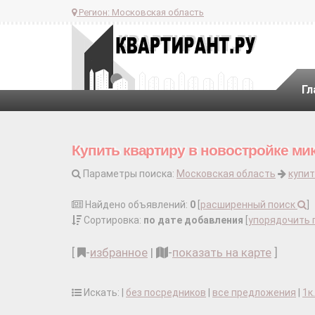
Регион:
Московская область
Гл
Купить квартиру в новостройке ми
Параметры поиска:
Московская область
купит
Найдено объявлений:
0
[
расширенный поиск
]
Сортировка:
по дате добавления
[
упорядочить 
[
-
избранное
|
-
показать на карте
]
Искать: |
без посредников
|
все предложения
|
1к.