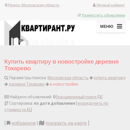
Регион:
Московская область
Личный кабинет
Разместить объявление
МЕНЮ
Купить квартиру в новостройке деревня
Токарево
Параметры поиска:
Московская область
купить квартиру
деревня Токарево
в новостройке
Найдено объявлений:
0
[
расширенный поиск
]
Сортировка:
по дате добавления
[
упорядочить по
стоимости
]
[
-
избранное
|
-
показать на карте
]