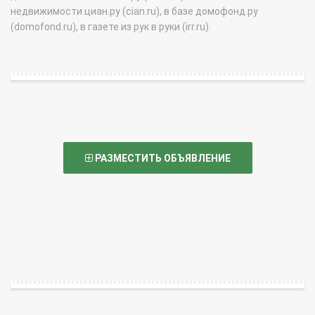
недвижимости циан.ру (cian.ru), в базе домофонд.ру
(domofond.ru), в газете из рук в руки (irr.ru).
РАЗМЕСТИТЬ ОБЪЯВЛЕНИЕ