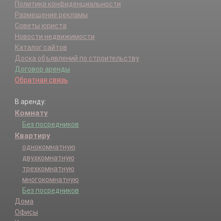
Политика конфиденциальности
Размещение рекламы
Советы юриста
Новости недвижимости
Каталог сайтов
Доска объявлений по строительству
Договор аренды
Обратная связь
В аренду:
Комнату
Без посредников
Квартиру
однокомнатную
двухкомнатную
трехкомнатную
многокомнатную
Без посредников
Дома
Офисы