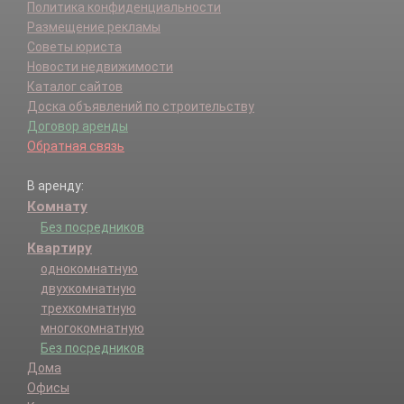
Политика конфиденциальности
Размещение рекламы
Советы юриста
Новости недвижимости
Каталог сайтов
Доска объявлений по строительству
Договор аренды
Обратная связь
В аренду:
Комнату
Без посредников
Квартиру
однокомнатную
двухкомнатную
трехкомнатную
многокомнатную
Без посредников
Дома
Офисы