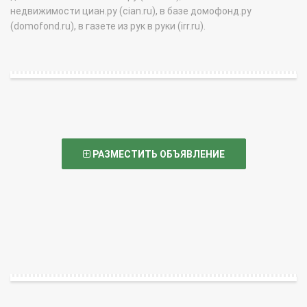
недвижимости циан.ру (cian.ru), в базе домофонд.ру
(domofond.ru), в газете из рук в руки (irr.ru).
РАЗМЕСТИТЬ ОБЪЯВЛЕНИЕ