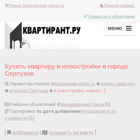
Регион:
Московская область
Личный кабинет
Разместить объявление
МЕНЮ
Купить квартиру в новостройке в городе
Серпухов
Параметры поиска:
Московская область
купить квартиру
в городе Серпухов
в новостройке, комнат: 2
Найдено объявлений:
0
[
расширенный поиск
]
Сортировка:
по дате добавления
[
упорядочить по
стоимости
]
[
-
избранное
|
-
показать на карте
]