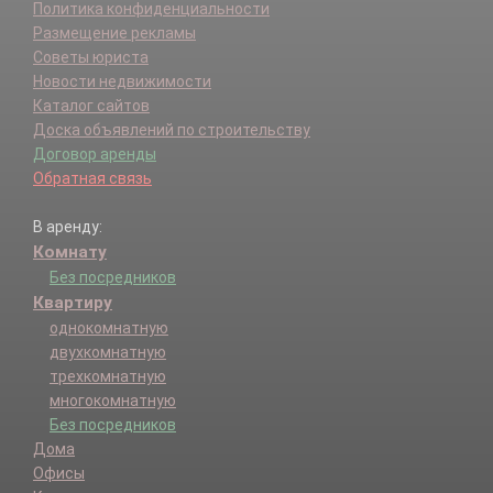
Политика конфиденциальности
Размещение рекламы
Советы юриста
Новости недвижимости
Каталог сайтов
Доска объявлений по строительству
Договор аренды
Обратная связь
В аренду:
Комнату
Без посредников
Квартиру
однокомнатную
двухкомнатную
трехкомнатную
многокомнатную
Без посредников
Дома
Офисы