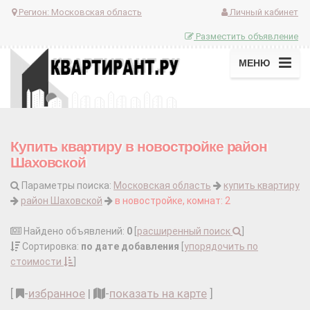
Регион:
Московская область
Личный кабинет
Разместить объявление
МЕНЮ
Купить квартиру в новостройке район
Шаховской
Параметры поиска:
Московская область
купить квартиру
район Шаховской
в новостройке, комнат: 2
Найдено объявлений:
0
[
расширенный поиск
]
Сортировка:
по дате добавления
[
упорядочить по
стоимости
]
[
-
избранное
|
-
показать на карте
]