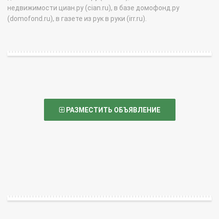
недвижимости циан.ру (cian.ru), в базе домофонд.ру
(domofond.ru), в газете из рук в руки (irr.ru).
РАЗМЕСТИТЬ ОБЪЯВЛЕНИЕ