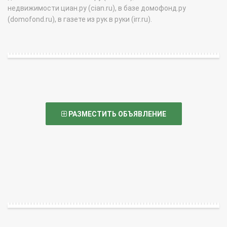
недвижимости циан.ру (cian.ru), в базе домофонд.ру
(domofond.ru), в газете из рук в руки (irr.ru).
РАЗМЕСТИТЬ ОБЪЯВЛЕНИЕ