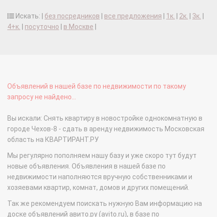
Искать: |
без посредников
|
все предложения
|
1к.
|
2к.
|
3к.
|
4+к.
|
посуточно
|
в Москве
|
Объявлений в нашей базе по недвижимости по такому
запросу не найдено...
Вы искали: Снять квартиру в новостройке однокомнатную в
городе Чехов-8 - сдать в аренду недвижимость Московская
область на КВАРТИРАНТ.РУ
Мы регулярно пополняем нашу базу и уже скоро тут будут
новые объявления. Объявления в нашей базе по
недвижимости наполняются вручную собственниками и
хозяевами квартир, комнат, домов и других помещений.
Так же рекомендуем поискать нужную Вам информацию на
доске объявлений авито.ру (avito.ru), в базе по