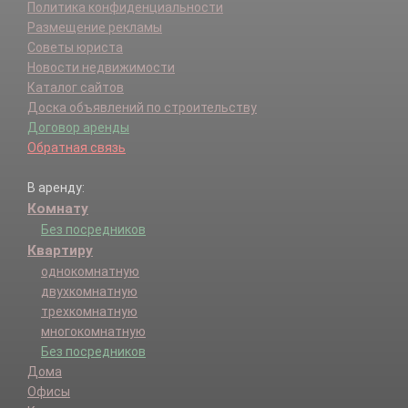
Политика конфиденциальности
Размещение рекламы
Советы юриста
Новости недвижимости
Каталог сайтов
Доска объявлений по строительству
Договор аренды
Обратная связь
В аренду:
Комнату
Без посредников
Квартиру
однокомнатную
двухкомнатную
трехкомнатную
многокомнатную
Без посредников
Дома
Офисы