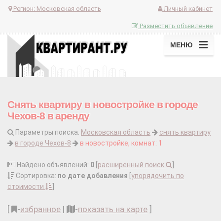
Регион:
Московская область
Личный кабинет
Разместить объявление
МЕНЮ
Снять квартиру в новостройке в городе
Чехов-8 в аренду
Параметры поиска:
Московская область
снять квартиру
в городе Чехов-8
в новостройке, комнат: 1
Найдено объявлений:
0
[
расширенный поиск
]
Сортировка:
по дате добавления
[
упорядочить по
стоимости
]
[
-
избранное
|
-
показать на карте
]