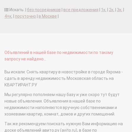
Искать: |
без посредников
|
все предложения
|
1к.
|
2к.
|
3к.
|
4+к.
|
посуточно
|
в Москве
|
Объявлений в нашей базе по недвижимости по такому
запросу не найдено...
Вы искали: Снять квартиру в новостройке в городе Яхрома -
сдать в аренду недвижимость Московская область на
КВАРТИРАНТ.РУ
Мы регулярно пополняем нашу базу и уже скоро тут будут
новые объявления. Объявления в нашей базе по
недвижимости наполняются вручную собственниками и
хозяевами квартир, комнат, домов и других помещений.
Так же рекомендуем поискать нужную Вам информацию на
доске объявлений авито.ру (avito.ru), в базе по