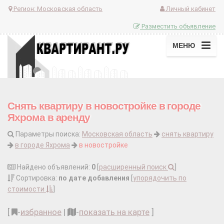
Регион:
Московская область
Личный кабинет
Разместить объявление
МЕНЮ
Снять квартиру в новостройке в городе
Яхрома в аренду
Параметры поиска:
Московская область
снять квартиру
в городе Яхрома
в новостройке
Найдено объявлений:
0
[
расширенный поиск
]
Сортировка:
по дате добавления
[
упорядочить по
стоимости
]
[
-
избранное
|
-
показать на карте
]