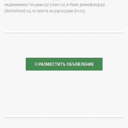
недвижимости циан.ру (cian.ru), в базе домофонд.ру
(domofond.ru), в газете из рук в руки (irr.ru).
РАЗМЕСТИТЬ ОБЪЯВЛЕНИЕ