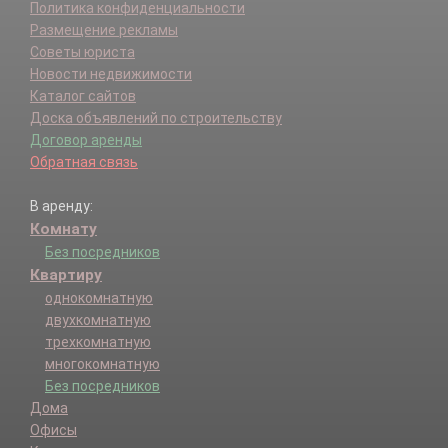
Политика конфиденциальности
Размещение рекламы
Советы юриста
Новости недвижимости
Каталог сайтов
Доска объявлений по строительству
Договор аренды
Обратная связь
В аренду:
Комнату
Без посредников
Квартиру
однокомнатную
двухкомнатную
трехкомнатную
многокомнатную
Без посредников
Дома
Офисы