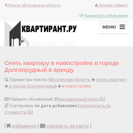
Регион:
Московская область
Личный кабинет
Разместить объявление
МЕНЮ
Снять квартиру в новостройке в городе
Долгопрудный в аренду
Параметры поиска:
Московская область
снять квартиру
в городе Долгопрудный
в новостройке
Найдено объявлений:
0
[
расширенный поиск
]
Сортировка:
по дате добавления
[
упорядочить по
стоимости
]
[
-
избранное
|
-
показать на карте
]