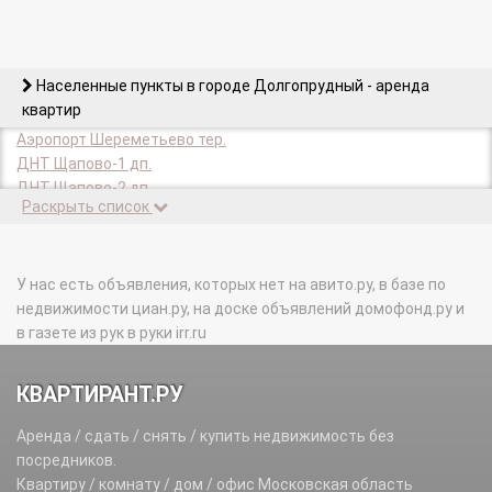
Населенные пункты в городе Долгопрудный - аренда
квартир
Аэропорт Шереметьево тер.
ДНТ Щапово-1 дп.
ДНТ Щапово-2 дп.
Раскрыть список
Павельцево мкр.
СТ Угодье-2 тер.
Хлебниково мкр.
Шереметьевский мкр.
У нас есть объявления, которых нет на авито.ру, в базе по
недвижимости циан.ру, на доске объявлений домофонд.ру и
в газете из рук в руки irr.ru
КВАРТИРАНТ.РУ
Аренда / сдать / снять / купить недвижимость без
посредников.
Квартиру / комнату / дом / офис Московская область