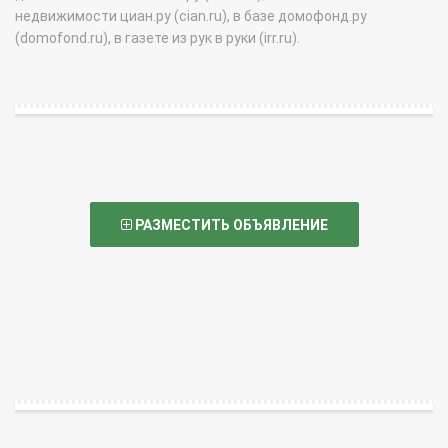
недвижимости циан.ру (cian.ru), в базе домофонд.ру
(domofond.ru), в газете из рук в руки (irr.ru).
РАЗМЕСТИТЬ ОБЪЯВЛЕНИЕ