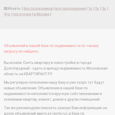
Искать: |
без посредников
|
все предложения
|
1к.
|
2к.
|
3к.
|
4+к.
|
посуточно
|
в Москве
|
Объявлений в нашей базе по недвижимости по такому
запросу не найдено...
Вы искали: Снять квартиру в новостройке в городе
Долгопрудный - сдать в аренду недвижимость Московская
область на КВАРТИРАНТ.РУ
Мы регулярно пополняем нашу базу и уже скоро тут будут
новые объявления. Объявления в нашей базе по
недвижимости наполняются вручную собственниками и
хозяевами квартир, комнат, домов и других помещений.
Так же рекомендуем поискать нужную Вам информацию на
доске объявлений авито.ру (avito.ru), в базе по