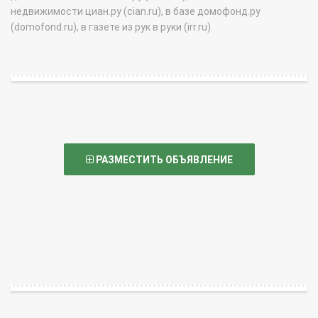
недвижимости циан.ру (cian.ru), в базе домофонд.ру
(domofond.ru), в газете из рук в руки (irr.ru).
РАЗМЕСТИТЬ ОБЪЯВЛЕНИЕ