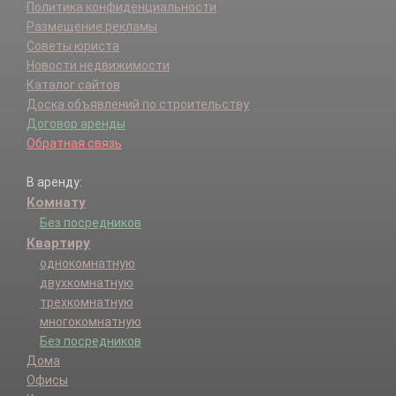
Политика конфиденциальности
Размещение рекламы
Советы юриста
Новости недвижимости
Каталог сайтов
Доска объявлений по строительству
Договор аренды
Обратная связь
В аренду:
Комнату
Без посредников
Квартиру
однокомнатную
двухкомнатную
трехкомнатную
многокомнатную
Без посредников
Дома
Офисы