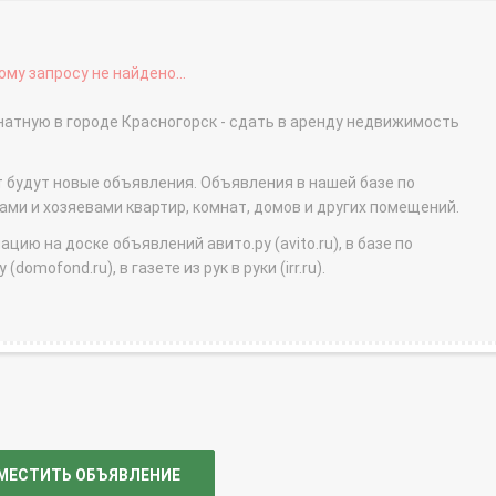
му запросу не найдено...
натную в городе Красногорск - сдать в аренду недвижимость
т будут новые объявления. Объявления в нашей базе по
и и хозяевами квартир, комнат, домов и других помещений.
ю на доске объявлений авито.ру (avito.ru), в базе по
domofond.ru), в газете из рук в руки (irr.ru).
МЕСТИТЬ ОБЪЯВЛЕНИЕ