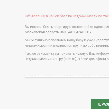
Объявлений в нашей базе по недвижимости по тако
Вы искали: Снять квартиру в новостройке одноком
Московская область на КВАРТИРАНТ.РУ
Мы регулярно пополняем нашу базу и уже скоро ту
недвижимости наполняются вручную собственникам
Так же рекомендуем поискать нужную Вам информаци
недвижимости циан.ру (cian.ru), в базе домофонд.ру (
РАЗ