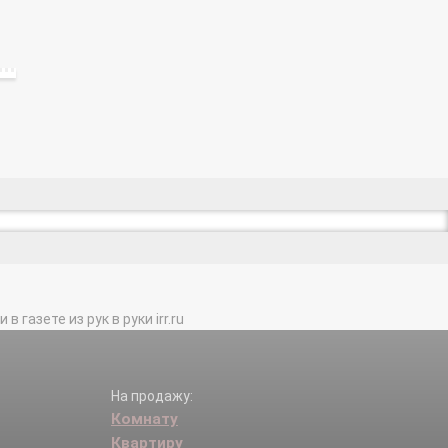
газете из рук в руки irr.ru
На продажу:
Комнату
Квартиру