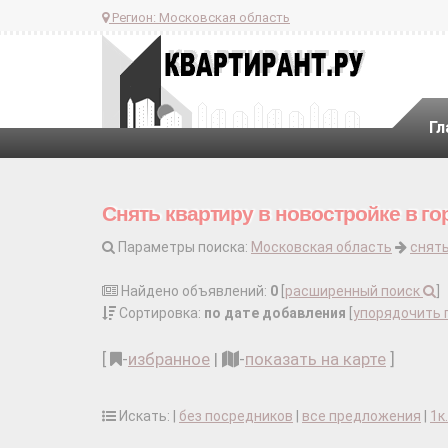
Регион:
Московская область
Гл
Снять квартиру в новостройке в го
Параметры поиска:
Московская область
снять
Найдено объявлений:
0
[
расширенный поиск
]
Сортировка:
по дате добавления
[
упорядочить 
[
-
избранное
|
-
показать на карте
]
Искать: |
без посредников
|
все предложения
|
1к.