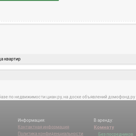
да квартир
базе по недвижимости циан.ру, на доске объявлений домофонд.ру и в 
Информация:
В аренду:
Контактная информация
Комнату
Политика конфиденциальности
Без посредников