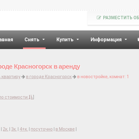
РАЗМЕСТИТЬ О
авная
Снять
Купить
Информация
роде Красногорск в аренду
 квартиру
в городе Красногорск
в новостройке, комнат: 1
по стоимости
]
|
2к.
|
3к.
|
4+к.
|
посуточно
|
в Москве
|