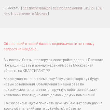
Искать: |
без посредников
|
все предложения
|
1к.
|
2к.
|
3к.
|
4+к.
|
посуточно
|
в Москве
|
Объявлений в нашей базе по недвижимости по такому
запросу не найдено...
Вы искали: Снять квартиру в новостройке деревня Ближние
Прудищи - сдать в аренду недвижимость Московская
область на КВАРТИРАНТ.РУ
Мы регулярно пополняем нашу базу и уже скоро тут будут
новые объявления. Объявления в нашей базе по
недвижимости наполняются вручную собственниками и
хозяевами квартир, комнат, домов и других помещений.
Так же рекомендуем поискать нужную Вам информацию на
доске объявлений авито.ру (avito.ru), в базе по