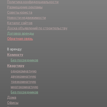
Политика конфиденциальности
Размещение рекламы
Советы юриста
Новости недвижимости
Каталог сайтов
Доска объявлений по строительству
Договор аренды
Обратная связь
В аренду:
Комнату
Без посредников
Квартиру
однокомнатную
двухкомнатную
трехкомнатную
многокомнатную
Без посредников
Дома
Офисы