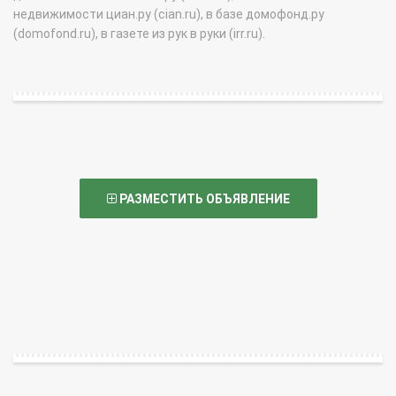
недвижимости циан.ру (cian.ru), в базе домофонд.ру
(domofond.ru), в газете из рук в руки (irr.ru).
РАЗМЕСТИТЬ ОБЪЯВЛЕНИЕ