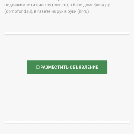
недвижимости циан.ру (cian.ru), в базе домофонд.ру
(domofond.ru), в газете из рук в руки (irr.ru).
РАЗМЕСТИТЬ ОБЪЯВЛЕНИЕ