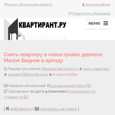
Регион:
Московская область
Личный кабинет
Разместить объявление
МЕНЮ
Снять квартиру в новостройке деревня
Малое Видное в аренду
Параметры поиска:
Московская область
снять квартиру
деревня Малое Видное
в новостройке
Найдено объявлений:
0
[
расширенный поиск
]
Сортировка:
по дате добавления
[
упорядочить по
стоимости
]
[
-
избранное
|
-
показать на карте
]