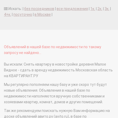
Искать: |
без посредников
|
все предложения
|
1к.
|
2к.
|
3к.
|
4+к.
|
посуточно
|
в Москве
|
Объявлений в нашей базе по недвижимости по такому
запросу не найдено...
Вы искали: Снять квартиру в новостройке деревня Малое
Видное - сдать в аренду недвижимость Московская область
на КВАРТИРАНТ.РУ
Мы регулярно пополняем нашу базу и уже скоро тут будут
новые объявления. Объявления в нашей базе по
недвижимости наполняются вручную собственниками и
хозяевами квартир, комнат, домов и других помещений.
Так же рекомендуем поискать нужную Вам информацию на
доске объявлений авито.ру (avito.ru), в базе по