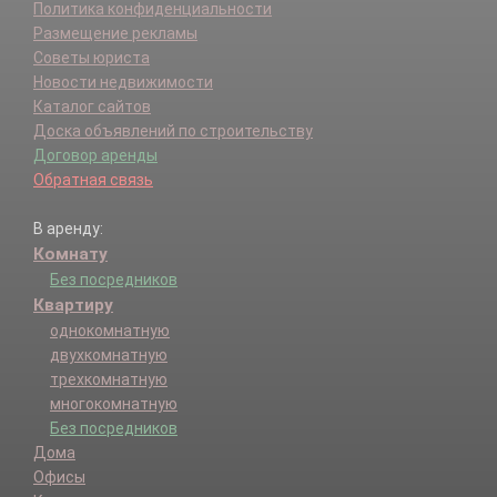
Политика конфиденциальности
Размещение рекламы
Советы юриста
Новости недвижимости
Каталог сайтов
Доска объявлений по строительству
Договор аренды
Обратная связь
В аренду:
Комнату
Без посредников
Квартиру
однокомнатную
двухкомнатную
трехкомнатную
многокомнатную
Без посредников
Дома
Офисы