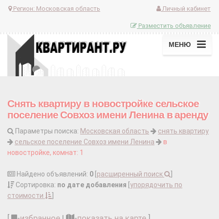
Регион:
Московская область
Личный кабинет
Разместить объявление
МЕНЮ
Снять квартиру в новостройке сельское
поселение Совхоз имени Ленина в аренду
Параметры поиска:
Московская область
снять квартиру
сельское поселение Совхоз имени Ленина
в
новостройке, комнат: 1
Найдено объявлений:
0
[
расширенный поиск
]
Сортировка:
по дате добавления
[
упорядочить по
стоимости
]
[
-
избранное
|
-
показать на карте
]