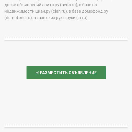
доске объявлений авито.ру (avito.ru), в базе по
недвижимости циан.ру (cian.ru), в базе домофонд.ру
(domofond.ru), в газете из рук в руки (irr.ru).
РАЗМЕСТИТЬ ОБЪЯВЛЕНИЕ