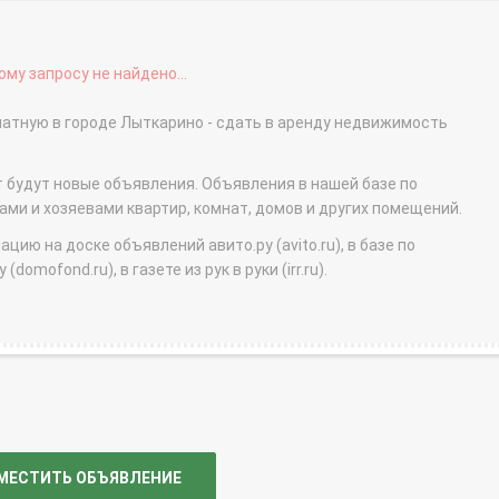
му запросу не найдено...
натную в городе Лыткарино - сдать в аренду недвижимость
т будут новые объявления. Объявления в нашей базе по
и и хозяевами квартир, комнат, домов и других помещений.
ю на доске объявлений авито.ру (avito.ru), в базе по
domofond.ru), в газете из рук в руки (irr.ru).
МЕСТИТЬ ОБЪЯВЛЕНИЕ