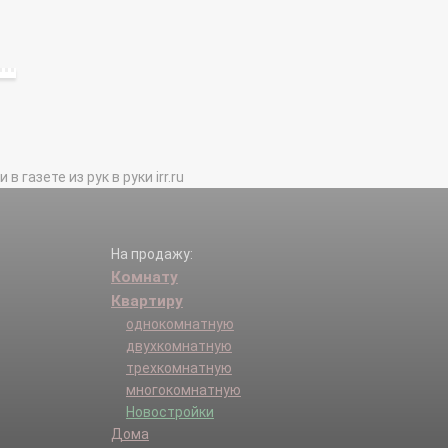
газете из рук в руки irr.ru
На продажу:
Комнату
Квартиру
однокомнатную
двухкомнатную
трехкомнатную
многокомнатную
Новостройки
Дома