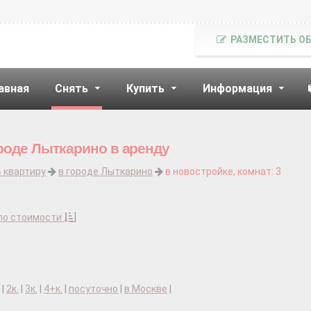
РАЗМЕСТИТЬ О
авная
Снять
Купить
Информация
ороде Лыткарино в аренду
 квартиру
в городе Лыткарино
в новостройке, комнат: 3
по стоимости
]
|
2к.
|
3к.
|
4+к.
|
посуточно
|
в Москве
|