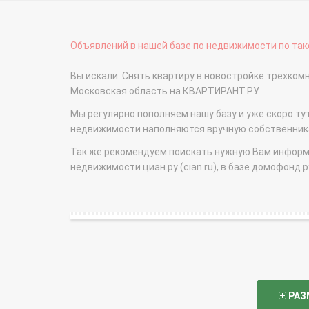
Объявлений в нашей базе по недвижимости по тако
Вы искали: Снять квартиру в новостройке трехком
Московская область на КВАРТИРАНТ.РУ
Мы регулярно пополняем нашу базу и уже скоро ту
недвижимости наполняются вручную собственникам
Так же рекомендуем поискать нужную Вам информаци
недвижимости циан.ру (cian.ru), в базе домофонд.ру (
РАЗ