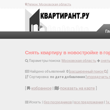
Регион:
Московская область
Гл
Снять квартиру в новостройке в г
Параметры поиска:
Московская область
снять
Найдено объявлений:
0
[
расширенный поиск
]
Сортировка:
по дате добавления
[
упорядочить 
[
-
избранное
|
-
показать на карте
]
Искать: |
без посредников
|
все предложения
|
1к.