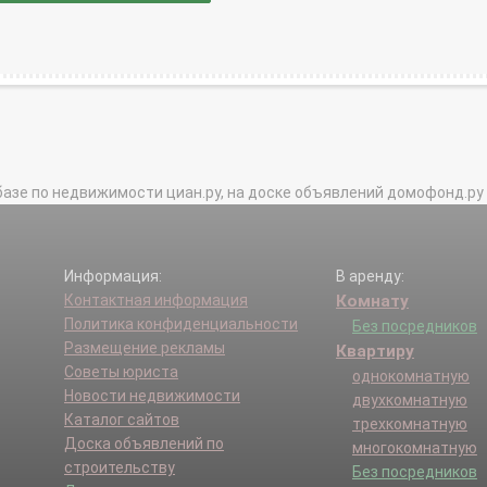
базе по недвижимости циан.ру, на доске объявлений домофонд.ру и в 
Информация:
В аренду:
Контактная информация
Комнату
Политика конфиденциальности
Без посредников
Размещение рекламы
Квартиру
Советы юриста
однокомнатную
Новости недвижимости
двухкомнатную
Каталог сайтов
трехкомнатную
Доска объявлений по
многокомнатную
строительству
Без посредников