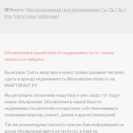
Искать: |
без посредников
|
все предложения
|
1к.
|
2к.
|
3к.
|
4+к.
|
посуточно
|
в Москве
|
Объявлений в нашей базе по недвижимости по такому
запросу не найдено...
Вы искали: Снять квартиру в новостройке деревня Часовня -
сдать в аренду недвижимость Московская область на
КВАРТИРАНТ.РУ
Мы регулярно пополняем нашу базу и уже скоро тут будут
новые объявления. Объявления в нашей базе по
недвижимости наполняются вручную собственниками и
хозяевами квартир, комнат, домов и других помещений.
Так же рекомендуем поискать нужную Вам информацию на
доске объявлений авито.ру (avito.ru), в базе по