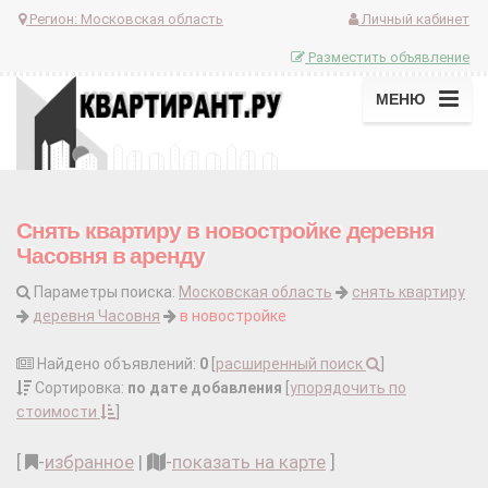
Регион:
Московская область
Личный кабинет
Разместить объявление
МЕНЮ
Снять квартиру в новостройке деревня
Часовня в аренду
Параметры поиска:
Московская область
снять квартиру
деревня Часовня
в новостройке
Найдено объявлений:
0
[
расширенный поиск
]
Сортировка:
по дате добавления
[
упорядочить по
стоимости
]
[
-
избранное
|
-
показать на карте
]