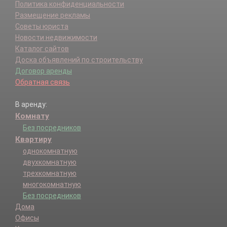
Политика конфиденциальности
Размещение рекламы
Советы юриста
Новости недвижимости
Каталог сайтов
Доска объявлений по строительству
Договор аренды
Обратная связь
В аренду:
Комнату
Без посредников
Квартиру
однокомнатную
двухкомнатную
трехкомнатную
многокомнатную
Без посредников
Дома
Офисы