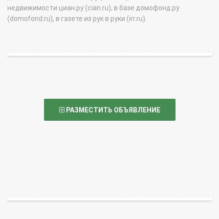
недвижимости циан.ру (cian.ru), в базе домофонд.ру
(domofond.ru), в газете из рук в руки (irr.ru).
РАЗМЕСТИТЬ ОБЪЯВЛЕНИЕ