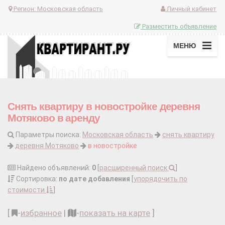
Регион:
Московская область
Личный кабинет
Разместить объявление
МЕНЮ
Снять квартиру в новостройке деревня
Мотяково в аренду
Параметры поиска:
Московская область
снять квартиру
деревня Мотяково
в новостройке
Найдено объявлений:
0
[
расширенный поиск
]
Сортировка:
по дате добавления
[
упорядочить по
стоимости
]
[
-
избранное
|
-
показать на карте
]