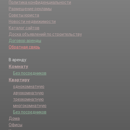
Политика конфиденциальности
Размещение рекламы
Советы юриста
Новости недвижимости
Каталог сайтов
Доска объявлений по строительству
Договор аренды
Обратная связь
В аренду:
Комнату
Без посредников
Квартиру
однокомнатную
двухкомнатную
трехкомнатную
многокомнатную
Без посредников
Дома
Офисы