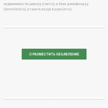
недвижимости циан.ру (cian.ru), в базе домофонд.ру
(domofond.ru), в газете из рук в руки (irr.ru).
РАЗМЕСТИТЬ ОБЪЯВЛЕНИЕ