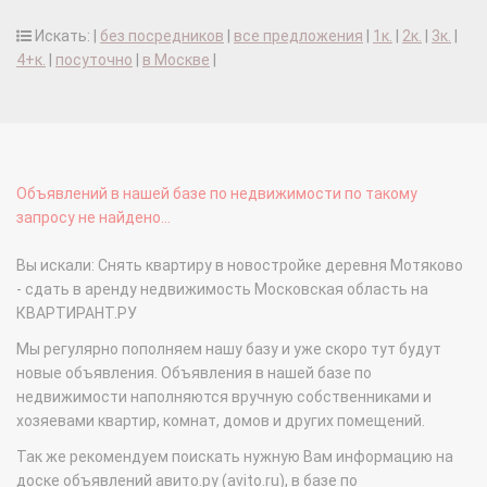
Искать: |
без посредников
|
все предложения
|
1к.
|
2к.
|
3к.
|
4+к.
|
посуточно
|
в Москве
|
Объявлений в нашей базе по недвижимости по такому
запросу не найдено...
Вы искали: Снять квартиру в новостройке деревня Мотяково
- сдать в аренду недвижимость Московская область на
КВАРТИРАНТ.РУ
Мы регулярно пополняем нашу базу и уже скоро тут будут
новые объявления. Объявления в нашей базе по
недвижимости наполняются вручную собственниками и
хозяевами квартир, комнат, домов и других помещений.
Так же рекомендуем поискать нужную Вам информацию на
доске объявлений авито.ру (avito.ru), в базе по