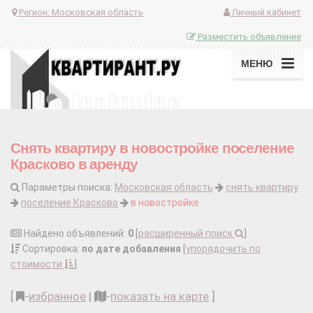
Регион:
Московская область
Личный кабинет
Разместить объявление
МЕНЮ
Снять квартиру в новостройке поселение
Красково в аренду
Параметры поиска:
Московская область
снять квартиру
поселение Красково
в новостройке
Найдено объявлений:
0
[
расширенный поиск
]
Сортировка:
по дате добавления
[
упорядочить по
стоимости
]
[
-
избранное
|
-
показать на карте
]