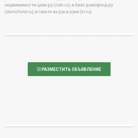
недвижимости циан.ру (cian.ru), в базе домофонд.ру
(domofond.ru), в газете из рук в руки (irr.ru).
РАЗМЕСТИТЬ ОБЪЯВЛЕНИЕ