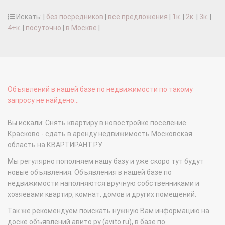
Искать: |
без посредников
|
все предложения
|
1к.
|
2к.
|
3к.
|
4+к.
|
посуточно
|
в Москве
|
Объявлений в нашей базе по недвижимости по такому
запросу не найдено...
Вы искали: Снять квартиру в новостройке поселение
Красково - сдать в аренду недвижимость Московская
область на КВАРТИРАНТ.РУ
Мы регулярно пополняем нашу базу и уже скоро тут будут
новые объявления. Объявления в нашей базе по
недвижимости наполняются вручную собственниками и
хозяевами квартир, комнат, домов и других помещений.
Так же рекомендуем поискать нужную Вам информацию на
доске объявлений авито.ру (avito.ru), в базе по