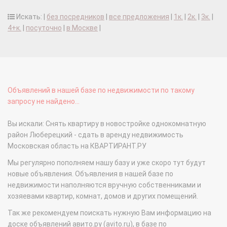
Искать: |
без посредников
|
все предложения
|
1к.
|
2к.
|
3к.
|
4+к.
|
посуточно
|
в Москве
|
Объявлений в нашей базе по недвижимости по такому
запросу не найдено...
Вы искали: Снять квартиру в новостройке однокомнатную
район Люберецкий - сдать в аренду недвижимость
Московская область на КВАРТИРАНТ.РУ
Мы регулярно пополняем нашу базу и уже скоро тут будут
новые объявления. Объявления в нашей базе по
недвижимости наполняются вручную собственниками и
хозяевами квартир, комнат, домов и других помещений.
Так же рекомендуем поискать нужную Вам информацию на
доске объявлений авито.ру (avito.ru), в базе по