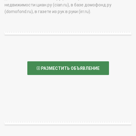
недвижимости циан.ру (cian.ru), в базе домофонд.ру
(domofond.ru), в газете из рук в руки (irr.ru).
РАЗМЕСТИТЬ ОБЪЯВЛЕНИЕ