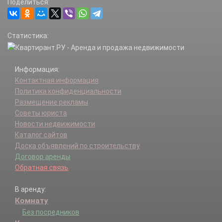
Поделиться:
Мотяково д.
Овражки п.
Октябрьский рп.
Статистика:
Пехорка д.
Птицефабрика мкр.
Сосновка д.
Информация:
Токарево д.
Контактная информация
Томилино п.
Политика конфиденциальности
Торбеево д.
Размещение рекламы
Хлыстово д.
Советы юриста
Часовня д.
Новости недвижимости
Чкалово п.
Каталог сайтов
Экопарк мкр.
Доска объявлений по строительству
Договор аренды
Обратная связь
В аренду:
Комнату
Без посредников