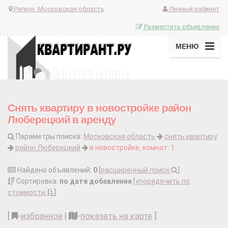
Регион:
Московская область
Личный кабинет
Разместить объявление
МЕНЮ
Снять квартиру в новостройке район
Люберецкий в аренду
Параметры поиска:
Московская область
снять квартиру
район Люберецкий
в новостройке, комнат: 1
Найдено объявлений:
0
[
расширенный поиск
]
Сортировка:
по дате добавления
[
упорядочить по
стоимости
]
[
-
избранное
|
-
показать на карте
]