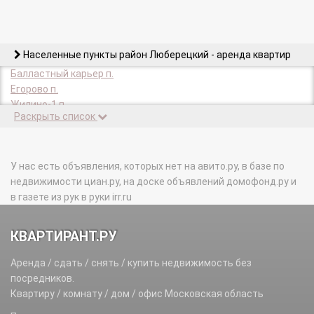
Населенные пункты район Люберецкий - аренда квартир
Балластный карьер п.
Егорово п.
Жилино-1 п.
Раскрыть список
Жилино-2 п.
Зенино д.
Кирилловка д.
Кожухово д.
У нас есть объявления, которых нет на авито.ру, в базе по
Красково п.
недвижимости циан.ру, на доске объявлений домофонд.ру и
Лукьяновка д.
в газете из рук в руки irr.ru
Люберцы г.
Малаховка п.
КВАРТИРАНТ.РУ
Малаховка-2 п.
Марусино д.
Аренда / сдать / снять / купить недвижимость без
Машково д.
посредников.
Машково д.
Квартиру / комнату / дом / офис Московская область
Мирный п.