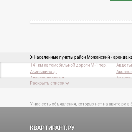
Населенные пункты район Можайский - аренда к
141 км автомобильной дороги М-1 тер.
Авдотьи
Акиньшино д.
Аксанов
Александровка д.
Алексан
Раскрыть список
Алискино д.
Андреев
Антоново д.
Арбеков
Бабаево д.
Бабынин
Балобново д.
У нас есть объявления, которых нет на авито.ру, в 
Баранов
Барсуки д.
Бартень
Батынки д.
Бедняко
Блазново д.
Бобры д
КВАРТИРАНТ.РУ
Большое Новосурино д.
Большое