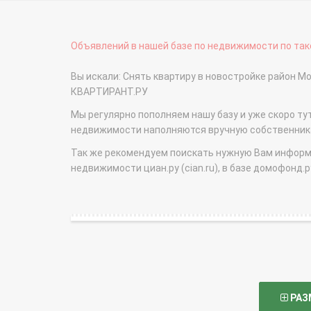
Объявлений в нашей базе по недвижимости по тако
Вы искали: Снять квартиру в новостройке район М
КВАРТИРАНТ.РУ
Мы регулярно пополняем нашу базу и уже скоро ту
недвижимости наполняются вручную собственникам
Так же рекомендуем поискать нужную Вам информаци
недвижимости циан.ру (cian.ru), в базе домофонд.ру (
РАЗ