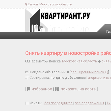
Регион:
Московская область
Гл
Снять квартиру в новостройке рай
Параметры поиска:
Московская область
снять
Найдено объявлений:
0
[
расширенный поиск
]
Сортировка:
по дате добавления
[
упорядочить 
[
-
избранное
|
-
показать на карте
]
Искать: |
без посредников
|
все предложения
|
1к.