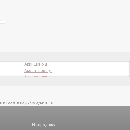
Акиншино д.
Аксентьево д.
Алексеенки д.
Аникино д.
Астафьево д.
Бакулино д.
газете из рук в руки irr.ru
Бараново д.
Барыши д.
Бели д.
Большие Парфенки д.
На продажу:
Борисово с.