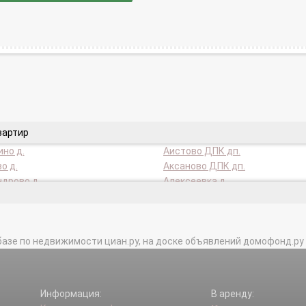
вартир
но д.
Аистово ДПК дп.
о д.
Аксаново ДПК дп.
дрово д.
Алексеевка д.
ское д.
Аниканово д.
о д.
Артемки д.
о д.
База отдыха Радуга нп.
базе по недвижимости циан.ру, на доске объявлений домофонд.ру и в 
о д.
Бараново д.
ево д.
Барцылово д.
во д.
Беззубово д.
.
Болото Старое д.
Информация:
В аренду:
 Соколово д.
Большое Тесово д.