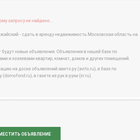
му запросу не найдено...
ожайский - сдать в аренду недвижимость Московская область на
т будут новые объявления. Объявления в нашей базе по
и и хозяевами квартир, комнат, домов и других помещений.
ю на доске объявлений авито.ру (avito.ru), в базе по
domofond.ru), в газете из рук в руки (irr.ru).
МЕСТИТЬ ОБЪЯВЛЕНИЕ