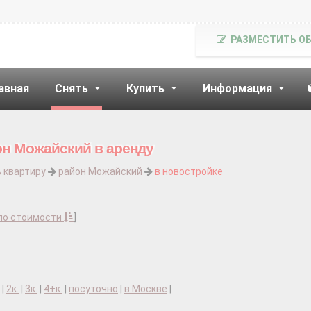
РАЗМЕСТИТЬ О
авная
Снять
Купить
Информация
он Можайский в аренду
 квартиру
район Можайский
в новостройке
по стоимости
]
|
2к.
|
3к.
|
4+к.
|
посуточно
|
в Москве
|