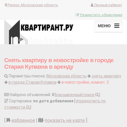
Регион:
Московская область
Личный кабинет
Разместить объявление
МЕНЮ
Снять квартиру в новостройке в городе
Старая Купавна в аренду
Параметры поиска:
Московская область
снять квартиру
в городе Старая Купавна
в новостройке, комнат: 2
Найдено объявлений:
0
[
расширенный поиск
]
Сортировка:
по дате добавления
[
упорядочить по
стоимости
]
[
-
избранное
|
-
показать на карте
]