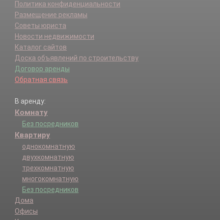
Политика конфиденциальности
Размещение рекламы
Советы юриста
Новости недвижимости
Каталог сайтов
Доска объявлений по строительству
Договор аренды
Обратная связь
В аренду:
Комнату
Без посредников
Квартиру
однокомнатную
двухкомнатную
трехкомнатную
многокомнатную
Без посредников
Дома
Офисы