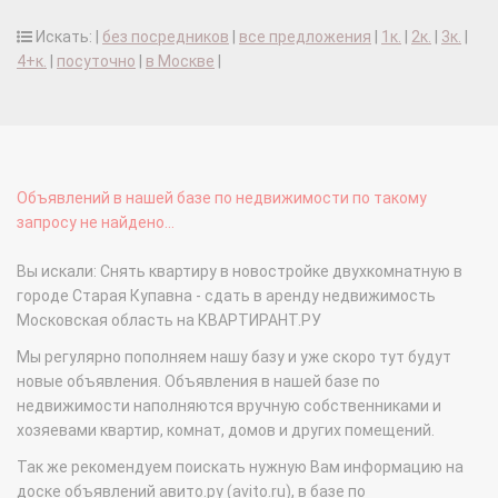
Искать: |
без посредников
|
все предложения
|
1к.
|
2к.
|
3к.
|
4+к.
|
посуточно
|
в Москве
|
Объявлений в нашей базе по недвижимости по такому
запросу не найдено...
Вы искали: Снять квартиру в новостройке двухкомнатную в
городе Старая Купавна - сдать в аренду недвижимость
Московская область на КВАРТИРАНТ.РУ
Мы регулярно пополняем нашу базу и уже скоро тут будут
новые объявления. Объявления в нашей базе по
недвижимости наполняются вручную собственниками и
хозяевами квартир, комнат, домов и других помещений.
Так же рекомендуем поискать нужную Вам информацию на
доске объявлений авито.ру (avito.ru), в базе по