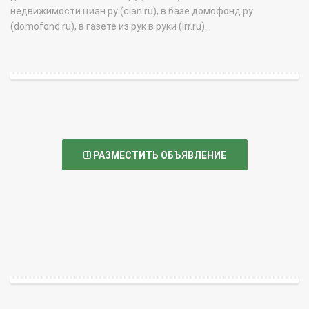
недвижимости циан.ру (cian.ru), в базе домофонд.ру
(domofond.ru), в газете из рук в руки (irr.ru).
РАЗМЕСТИТЬ ОБЪЯВЛЕНИЕ