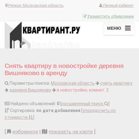
Регион:
Московская область
Личный кабинет
Разместить объявление
МЕНЮ
Снять квартиру в новостройке деревня
Вишняково в аренду
Параметры поиска:
Московская область
снять квартиру
деревня Вишняково
в новостройке, комнат: 2
Найдено объявлений:
0
[
расширенный поиск
]
Сортировка:
по дате добавления
[
упорядочить по
стоимости
]
[
-
избранное
|
-
показать на карте
]