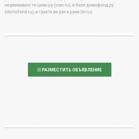
недвижимости циан.ру (cian.ru), в базе домофонд.ру
(domofond.ru), в газете из рук в руки (irr.ru).
РАЗМЕСТИТЬ ОБЪЯВЛЕНИЕ