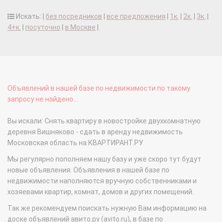
Искать: |
без посредников
|
все предложения
|
1к.
|
2к.
|
3к.
|
4+к.
|
посуточно
|
в Москве
|
Объявлений в нашей базе по недвижимости по такому
запросу не найдено...
Вы искали: Снять квартиру в новостройке двухкомнатную
деревня Вишняково - сдать в аренду недвижимость
Московская область на КВАРТИРАНТ.РУ
Мы регулярно пополняем нашу базу и уже скоро тут будут
новые объявления. Объявления в нашей базе по
недвижимости наполняются вручную собственниками и
хозяевами квартир, комнат, домов и других помещений.
Так же рекомендуем поискать нужную Вам информацию на
доске объявлений авито.ру (avito.ru), в базе по