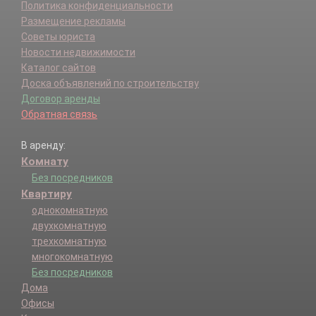
Политика конфиденциальности
Размещение рекламы
Советы юриста
Новости недвижимости
Каталог сайтов
Доска объявлений по строительству
Договор аренды
Обратная связь
В аренду:
Комнату
Без посредников
Квартиру
однокомнатную
двухкомнатную
трехкомнатную
многокомнатную
Без посредников
Дома
Офисы