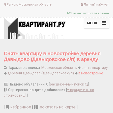
Регион:
Московская область
Личный кабинет
Разместить объявление
МЕНЮ
Снять квартиру в новостройке деревня
Давыдово (Давыдовское с/п) в аренду
Параметры поиска:
Московская область
снять квартиру
деревня Давыдово (Давыдовское с/п)
в новостройке
Найдено объявлений:
0
[
расширенный поиск
]
Сортировка:
по дате добавления
[
упорядочить по
стоимости
]
[
-
избранное
|
-
показать на карте
]