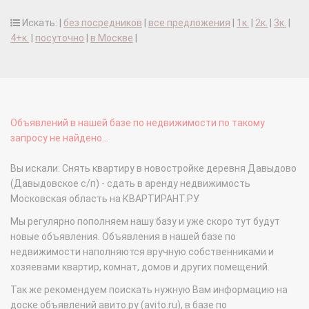
Искать: |
без посредников
|
все предложения
|
1к.
|
2к.
|
3к.
|
4+к.
|
посуточно
|
в Москве
|
Объявлений в нашей базе по недвижимости по такому
запросу не найдено...
Вы искали: Снять квартиру в новостройке деревня Давыдово
(Давыдовское с/п) - сдать в аренду недвижимость
Московская область на КВАРТИРАНТ.РУ
Мы регулярно пополняем нашу базу и уже скоро тут будут
новые объявления. Объявления в нашей базе по
недвижимости наполняются вручную собственниками и
хозяевами квартир, комнат, домов и других помещений.
Так же рекомендуем поискать нужную Вам информацию на
доске объявлений авито.ру (avito.ru), в базе по