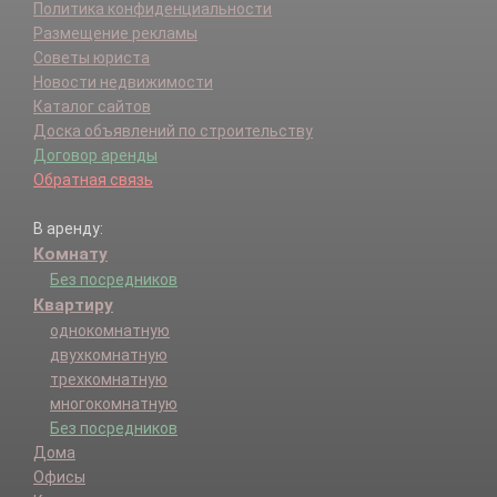
Политика конфиденциальности
Размещение рекламы
Советы юриста
Новости недвижимости
Каталог сайтов
Доска объявлений по строительству
Договор аренды
Обратная связь
В аренду:
Комнату
Без посредников
Квартиру
однокомнатную
двухкомнатную
трехкомнатную
многокомнатную
Без посредников
Дома
Офисы