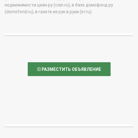
недвижимости циан.ру (cian.ru), в базе домофонд.ру
(domofond.ru), в газете из рук в руки (irr.ru).
РАЗМЕСТИТЬ ОБЪЯВЛЕНИЕ