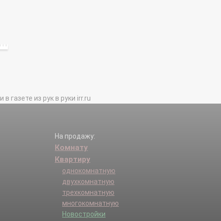
газете из рук в руки irr.ru
На продажу:
Комнату
Квартиру
однокомнатную
двухкомнатную
трехкомнатную
многокомнатную
Новостройки