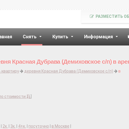
РАЗМЕСТИТЬ О
авная
Снять
Купить
Информация
вня Красная Дубрава (Демиховское с/п) в аре
 квартиру
деревня Красная Дубрава (Демиховское с/п)
в
по стоимости
]
|
2к.
|
3к.
|
4+к.
|
посуточно
|
в Москве
|