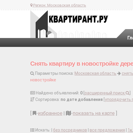
Регион:
Московская область
Гл
Снять квартиру в новостройке дере
Параметры поиска:
Московская область
снять
новостройке
Найдено объявлений:
0
[
расширенный поиск
]
Сортировка:
по дате добавления
[
упорядочить 
[
-
избранное
|
-
показать на карте
]
Искать: |
без посредников
|
все предложения
|
1к.