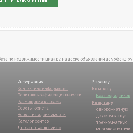
МЕСТИТЬ ОБЪЯВЛЕНИЕ
базе по недвижимости циан.ру, на доске объявлений домофонд.ру и в 
Информация:
В аренду:
Контактная информация
Комнату
Политика конфиденциальности
Без посредников
Размещение рекламы
Квартиру
Советы юриста
однокомнатную
Новости недвижимости
двухкомнатную
Каталог сайтов
трехкомнатную
Доска объявлений по
многокомнатную