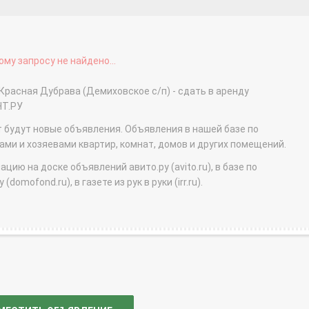
му запросу не найдено...
 Красная Дубрава (Демиховское с/п) - сдать в аренду
НТ.РУ
т будут новые объявления. Объявления в нашей базе по
и и хозяевами квартир, комнат, домов и других помещений.
ю на доске объявлений авито.ру (avito.ru), в базе по
domofond.ru), в газете из рук в руки (irr.ru).